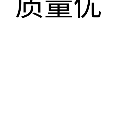
，质量优
！