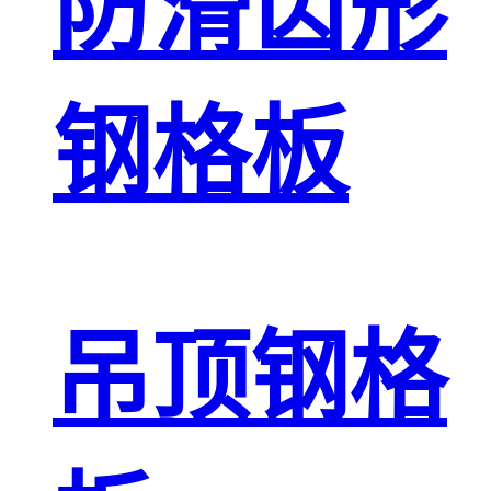
防滑齿形
钢格板
吊顶钢格