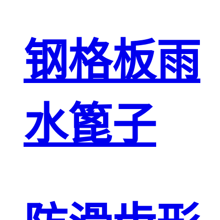
钢格板雨
水篦子