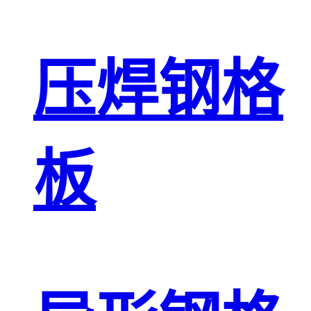
压焊钢格
板