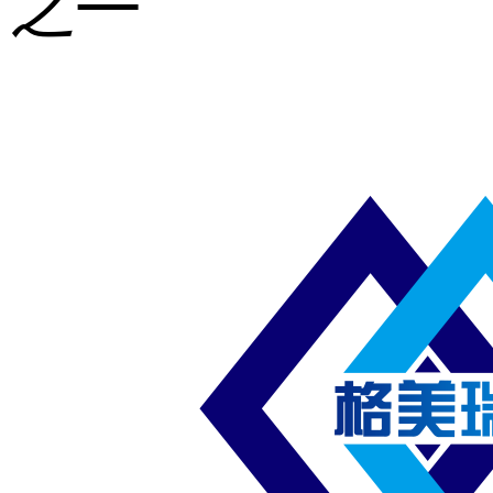
之一
重型钢格板
压焊钢格板
异形钢格板
喷漆钢格板
钢梯及楼梯
踏板
钢格板雨水
篦子
防滑齿形钢
格板
吊顶钢格板
插接钢格板