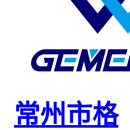
玻璃钢格栅
球接栏杆
钢格板安装
夹
复合钢格板
钢格板（钢
格栅）
钢格栅板
热镀锌钢格
常州市格
栅板
平台钢格栅
板
不锈钢格栅