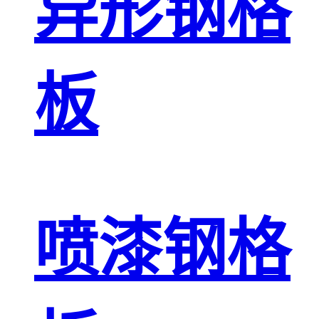
异形钢格
板
喷漆钢格