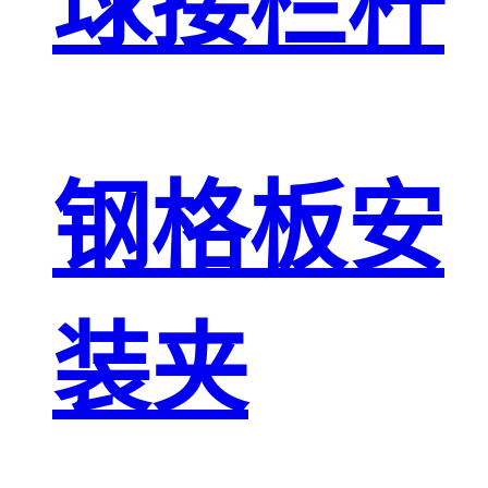
球接栏杆
钢格板安
装夹