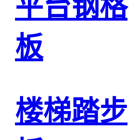
平台钢格
板
楼梯踏步