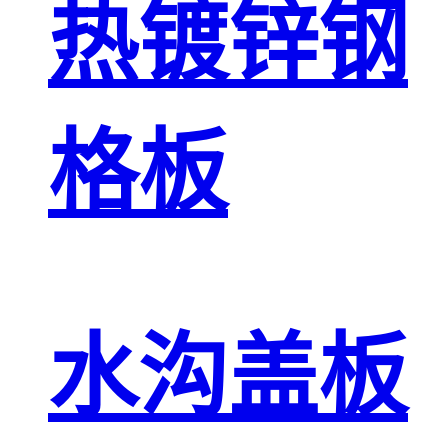
热镀锌钢
格板
水沟盖板