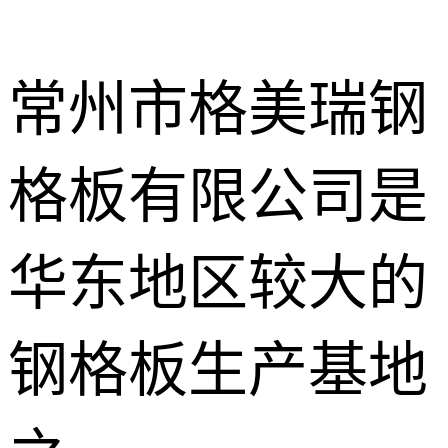
常州市格美瑞钢
格板有限公司是
不锈钢钢格
板
热镀锌钢格
华东地区较大的
板
水沟盖板
钢格板生产基地
热浸锌钢格
板
平台钢格板
楼梯踏步板