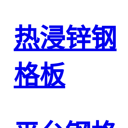
热浸锌钢
格板