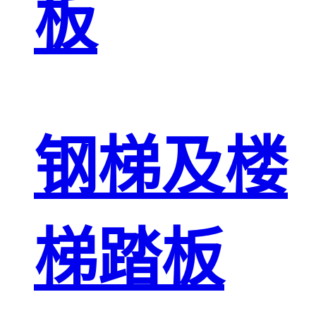
板
钢梯及楼
梯踏板