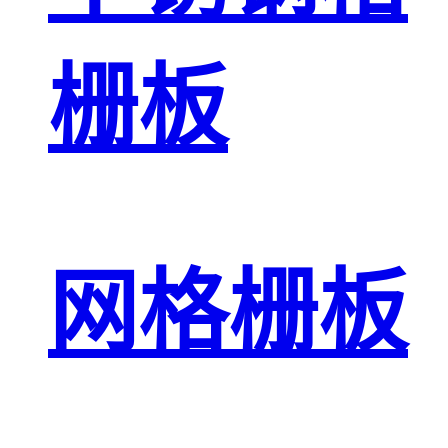
栅板
网格栅板