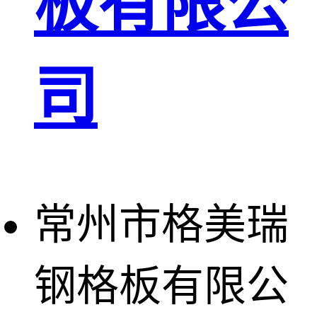
板有限公
玻璃钢格栅
球接栏杆
司
钢格板安装
夹
复合钢格板
钢格板（钢
格栅）
钢格栅板
常州市格美瑞
热镀锌钢格
栅板
钢格板有限公
平台钢格栅
板
不锈钢格栅