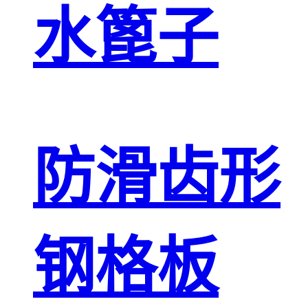
水篦子
防滑齿形
钢格板