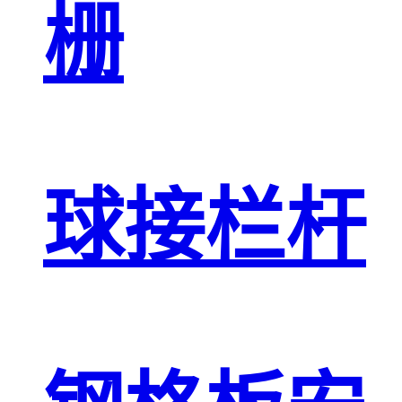
栅
球接栏杆