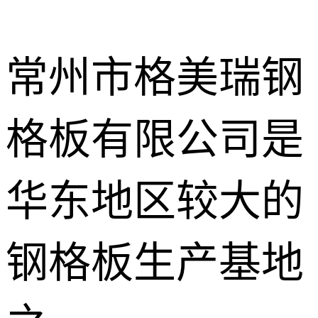
常州市格美瑞钢
格板有限公司是
不锈钢钢格
板
热镀锌钢格
华东地区较大的
板
水沟盖板
钢格板生产基地
热浸锌钢格
板
平台钢格板
楼梯踏步板