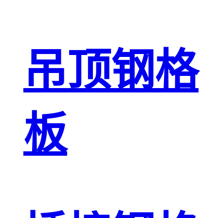
吊顶钢格
板