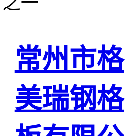
之一
重型钢格板
压焊钢格板
异形钢格板
常州市格
喷漆钢格板
钢梯及楼梯
美瑞钢格
踏板
钢格板雨水
篦子
防滑齿形钢
格板
吊顶钢格板
插接钢格板