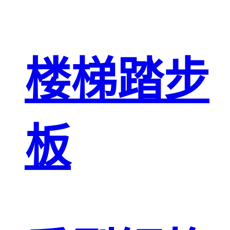
楼梯踏步
板