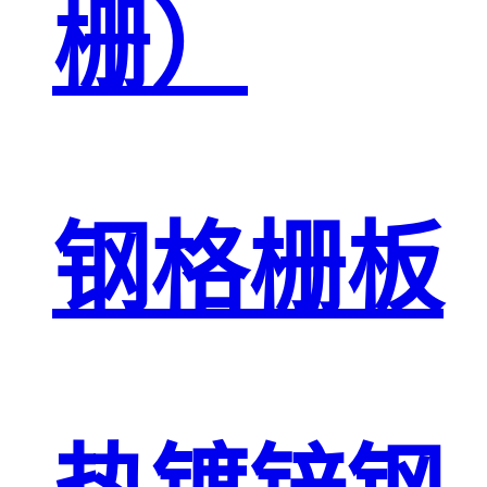
栅）
钢格栅板