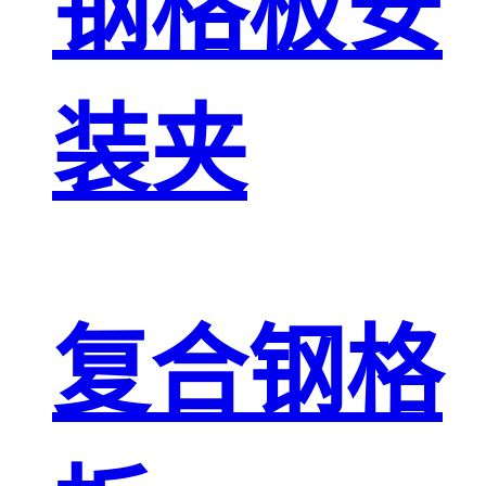
钢格板安
装夹
复合钢格