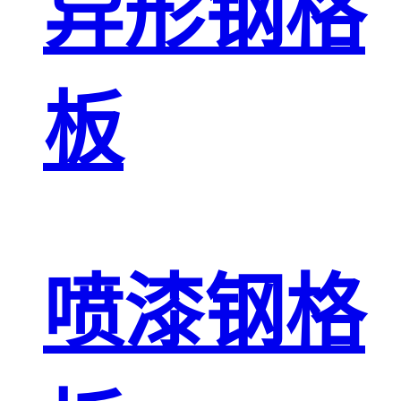
异形钢格
板
喷漆钢格