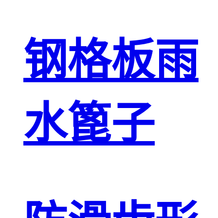
钢格板雨
水篦子