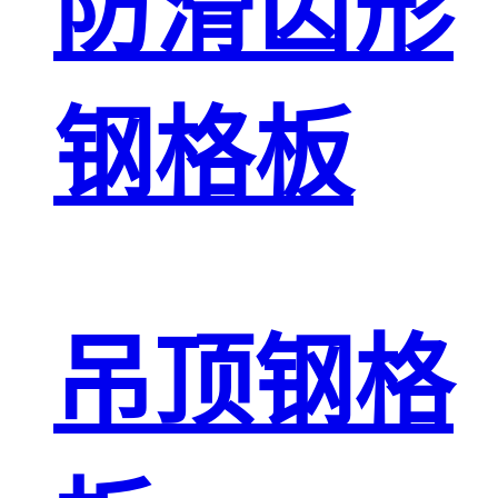
防滑齿形
钢格板
吊顶钢格