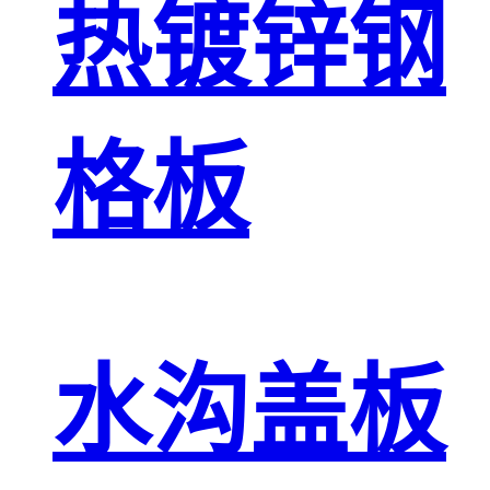
热镀锌钢
格板
水沟盖板