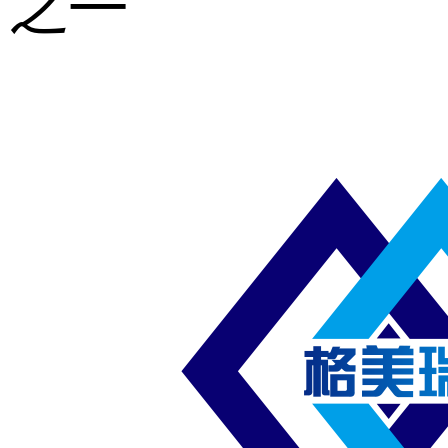
之一
重型钢格板
压焊钢格板
异形钢格板
喷漆钢格板
钢梯及楼梯
踏板
钢格板雨水
篦子
防滑齿形钢
格板
吊顶钢格板
插接钢格板