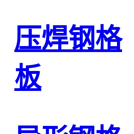
压焊钢格
板