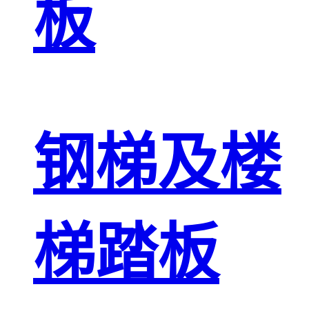
板
钢梯及楼
梯踏板