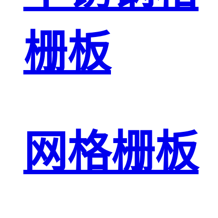
栅板
网格栅板