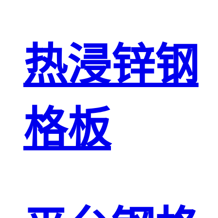
热浸锌钢
格板