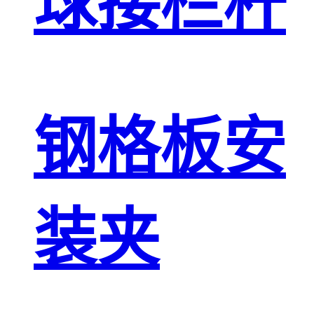
球接栏杆
钢格板安
装夹