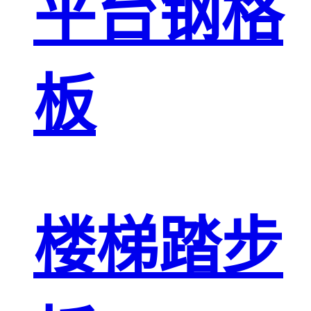
平台钢格
板
楼梯踏步