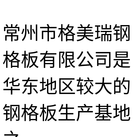
常州市格美瑞钢
格板有限公司是
不锈钢钢格
板
热镀锌钢格
华东地区较大的
板
水沟盖板
钢格板生产基地
热浸锌钢格
板
平台钢格板
楼梯踏步板