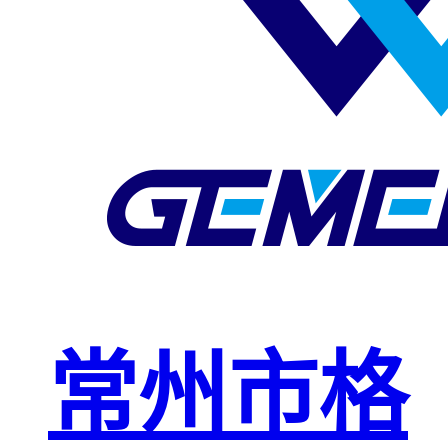
玻璃钢格栅
球接栏杆
钢格板安装
夹
复合钢格板
钢格板（钢
格栅）
钢格栅板
热镀锌钢格
常州市格
栅板
平台钢格栅
板
不锈钢格栅