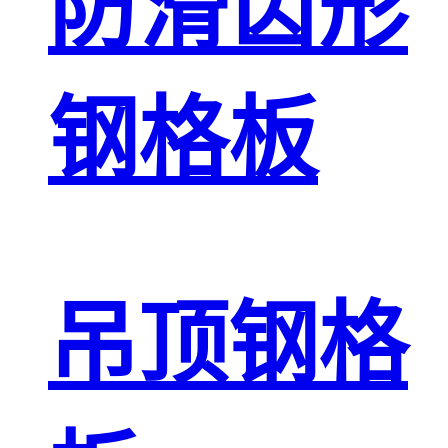
防滑齿形
钢格板
吊顶钢格