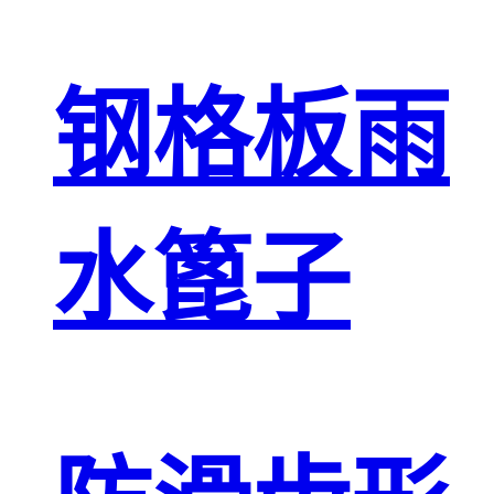
钢格板雨
水篦子