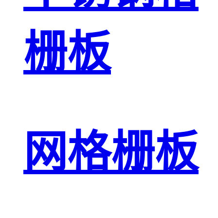
栅板
网格栅板