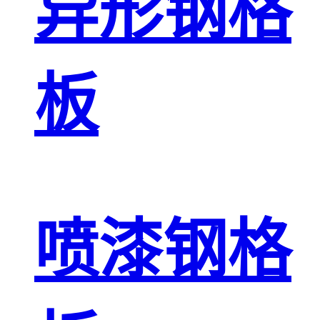
异形钢格
板
喷漆钢格