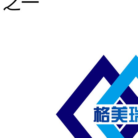
之一
重型钢格板
压焊钢格板
异形钢格板
喷漆钢格板
钢梯及楼梯
踏板
钢格板雨水
篦子
防滑齿形钢
格板
吊顶钢格板
插接钢格板