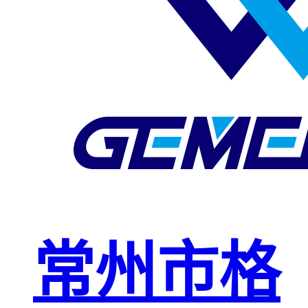
玻璃钢格栅
球接栏杆
钢格板安装
夹
复合钢格板
钢格板（钢
格栅）
钢格栅板
热镀锌钢格
常州市格
栅板
平台钢格栅
板
不锈钢格栅