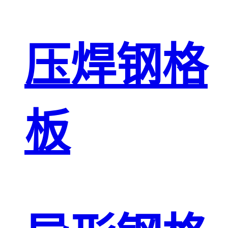
压焊钢格
板