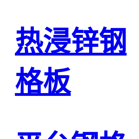
热浸锌钢
格板