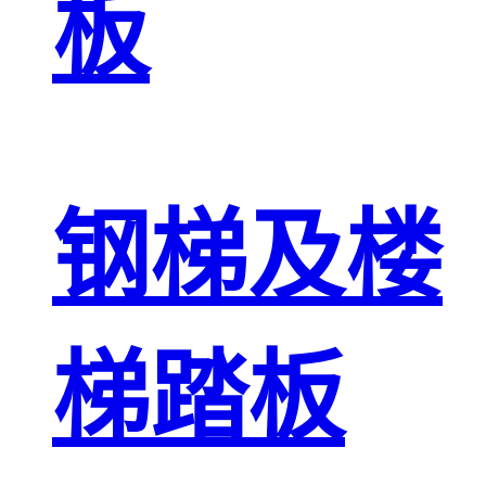
板
钢梯及楼
梯踏板