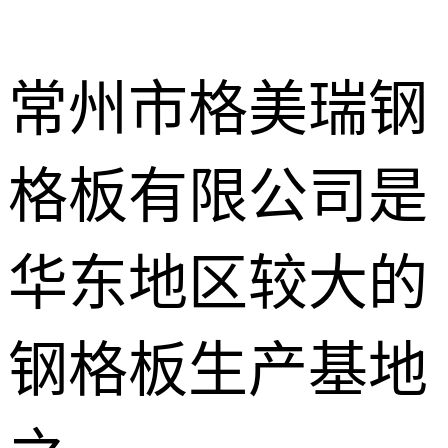
常州市格美瑞钢
格板有限公司是
不锈钢钢格
板
热镀锌钢格
华东地区较大的
板
水沟盖板
钢格板生产基地
热浸锌钢格
板
平台钢格板
楼梯踏步板