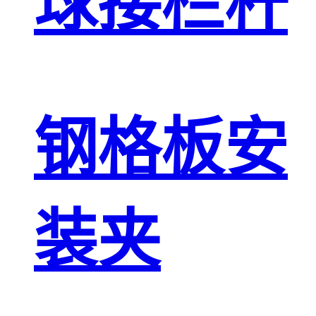
球接栏杆
钢格板安
装夹