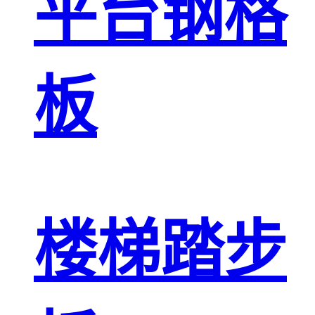
平台钢格
板
楼梯踏步