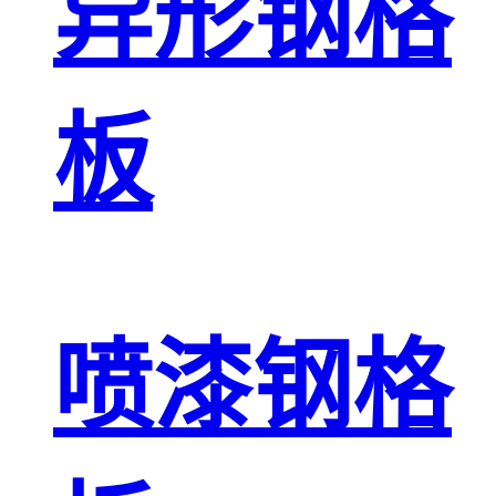
异形钢格
板
喷漆钢格