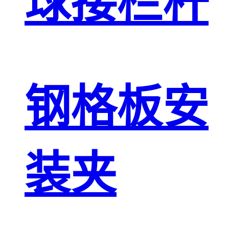
球接栏杆
钢格板安
装夹