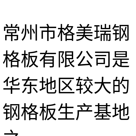
常州市格美瑞钢
格板有限公司是
不锈钢钢格
板
热镀锌钢格
华东地区较大的
板
水沟盖板
钢格板生产基地
热浸锌钢格
板
平台钢格板
楼梯踏步板