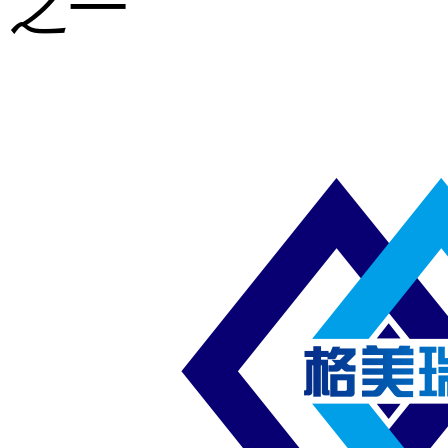
之一
重型钢格板
压焊钢格板
异形钢格板
喷漆钢格板
钢梯及楼梯
踏板
钢格板雨水
篦子
防滑齿形钢
格板
吊顶钢格板
插接钢格板