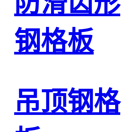
防滑齿形
钢格板
吊顶钢格