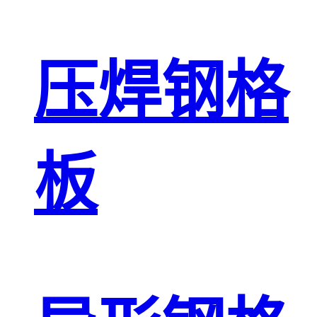
压焊钢格
板