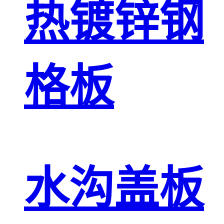
热镀锌钢
格板
水沟盖板