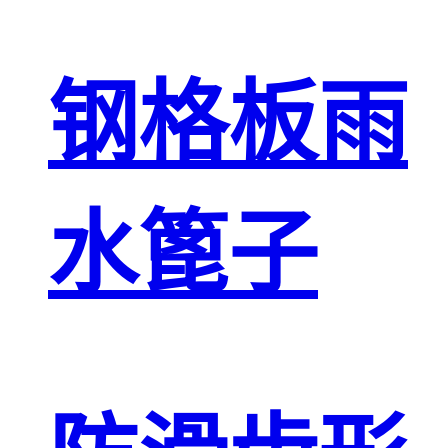
钢格板雨
水篦子