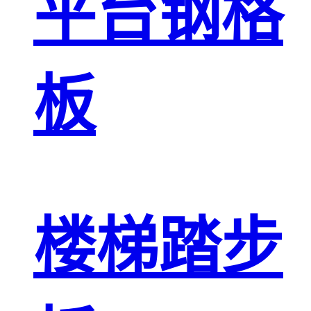
平台钢格
板
楼梯踏步