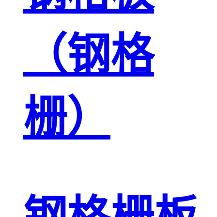
（钢格
栅）