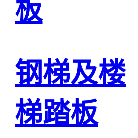
板
钢梯及楼
梯踏板