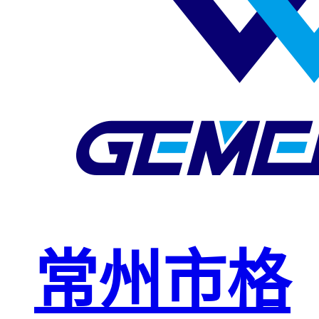
玻璃钢格栅
球接栏杆
钢格板安装
夹
复合钢格板
钢格板（钢
格栅）
钢格栅板
热镀锌钢格
常州市格
栅板
平台钢格栅
板
不锈钢格栅