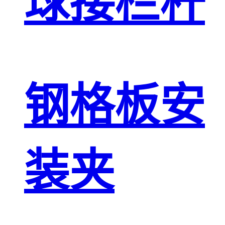
球接栏杆
钢格板安
装夹