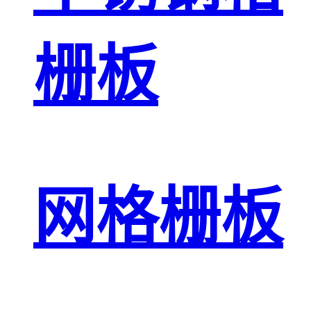
栅板
网格栅板