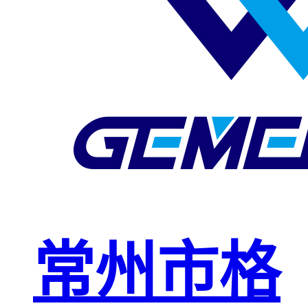
玻璃钢格栅
球接栏杆
钢格板安装
夹
复合钢格板
钢格板（钢
格栅）
钢格栅板
热镀锌钢格
常州市格
栅板
平台钢格栅
板
不锈钢格栅