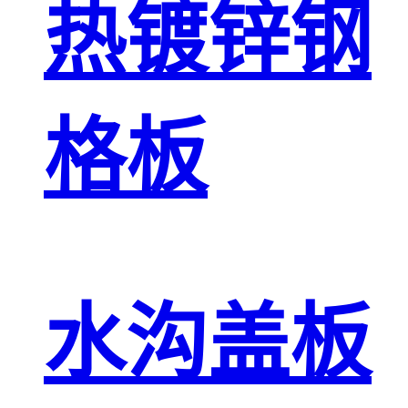
热镀锌钢
格板
水沟盖板