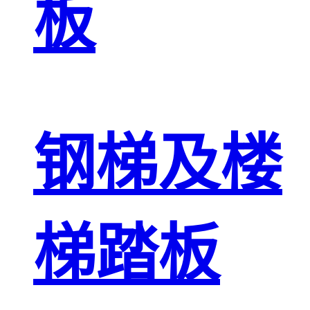
板
钢梯及楼
梯踏板