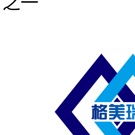
之一
重型钢格板
压焊钢格板
异形钢格板
喷漆钢格板
钢梯及楼梯
踏板
钢格板雨水
篦子
防滑齿形钢
格板
吊顶钢格板
插接钢格板