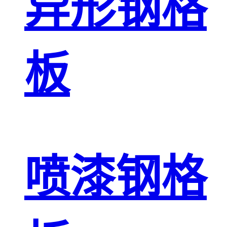
异形钢格
板
喷漆钢格