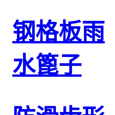
钢格板雨
水篦子