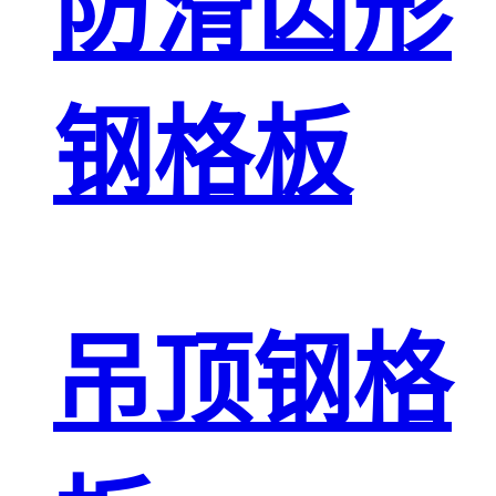
防滑齿形
钢格板
吊顶钢格