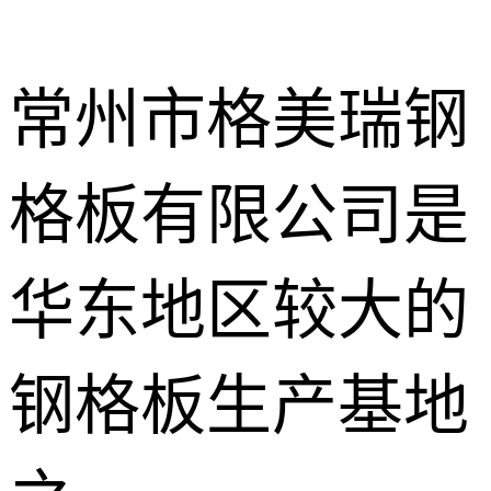
常州市格美瑞钢
格板有限公司是
不锈钢钢格
板
热镀锌钢格
华东地区较大的
板
水沟盖板
钢格板生产基地
热浸锌钢格
板
平台钢格板
楼梯踏步板