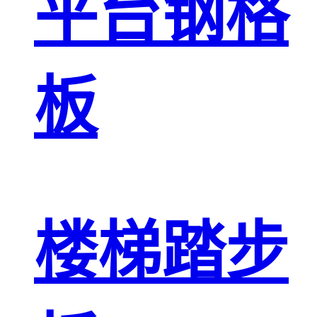
平台钢格
板
楼梯踏步