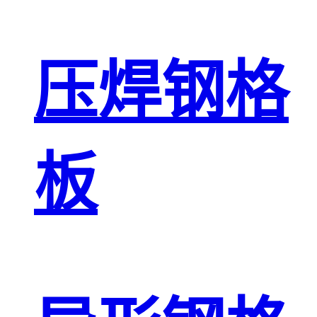
压焊钢格
板