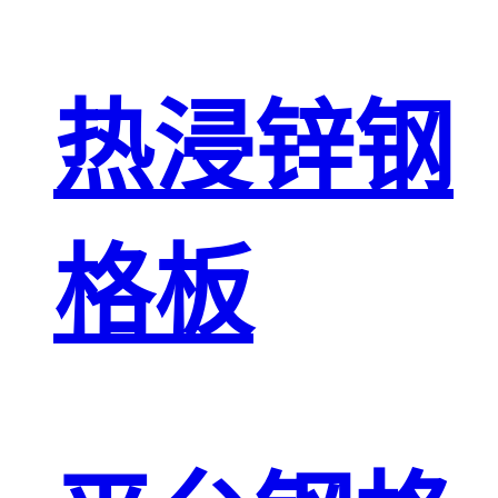
热浸锌钢
格板