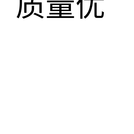
，质量优
！