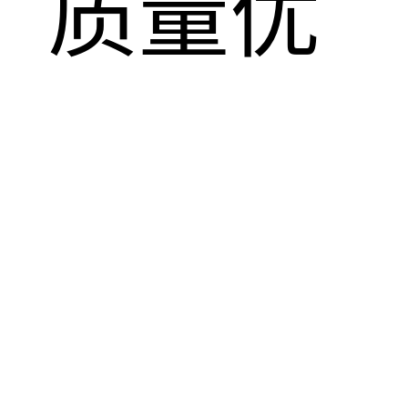
，质量优
！