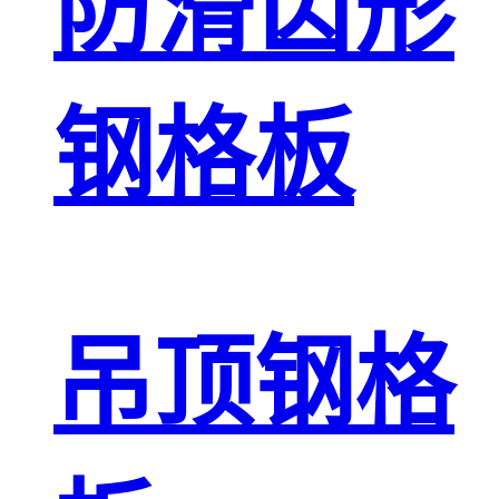
防滑齿形
钢格板
吊顶钢格