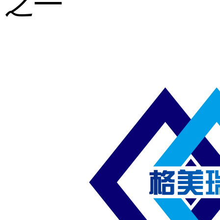
之一
重型钢格板
压焊钢格板
异形钢格板
喷漆钢格板
钢梯及楼梯
踏板
钢格板雨水
篦子
防滑齿形钢
格板
吊顶钢格板
插接钢格板