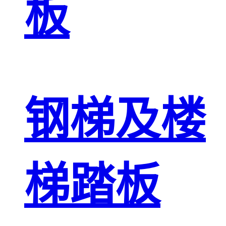
板
钢梯及楼
梯踏板