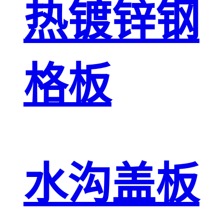
热镀锌钢
格板
水沟盖板