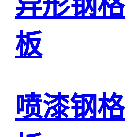
异形钢格
板
喷漆钢格