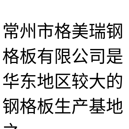
常州市格美瑞钢
格板有限公司是
不锈钢钢格
板
热镀锌钢格
华东地区较大的
板
水沟盖板
钢格板生产基地
热浸锌钢格
板
平台钢格板
楼梯踏步板