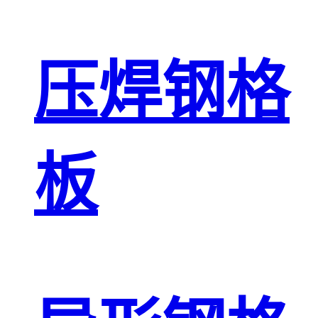
压焊钢格
板