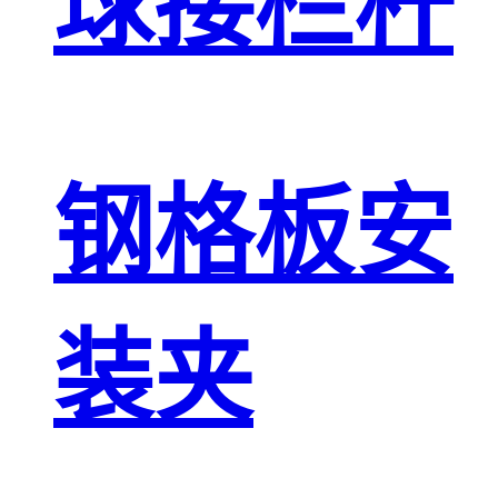
球接栏杆
钢格板安
装夹