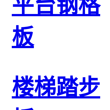
平台钢格
板
楼梯踏步