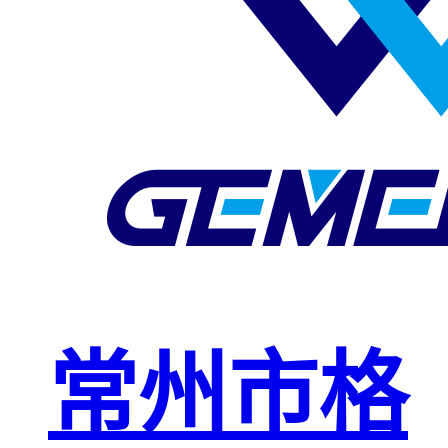
玻璃钢格栅
球接栏杆
钢格板安装
夹
复合钢格板
钢格板（钢
格栅）
钢格栅板
热镀锌钢格
常州市格
栅板
平台钢格栅
板
不锈钢格栅