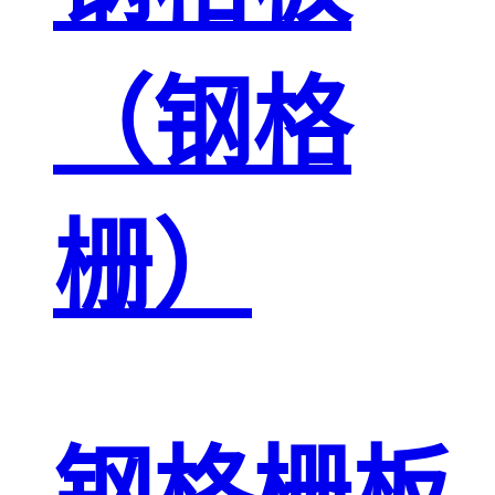
（钢格
栅）