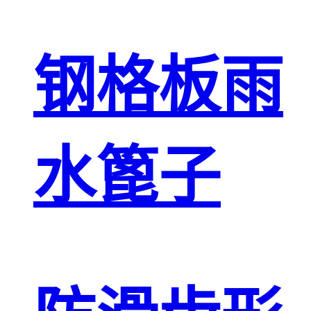
钢格板雨
水篦子