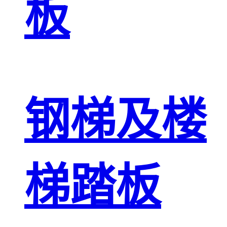
板
钢梯及楼
梯踏板