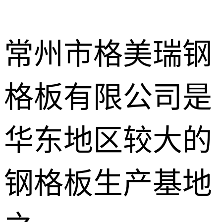
常州市格美瑞钢
格板有限公司是
不锈钢钢格
板
热镀锌钢格
华东地区较大的
板
水沟盖板
钢格板生产基地
热浸锌钢格
板
平台钢格板
楼梯踏步板