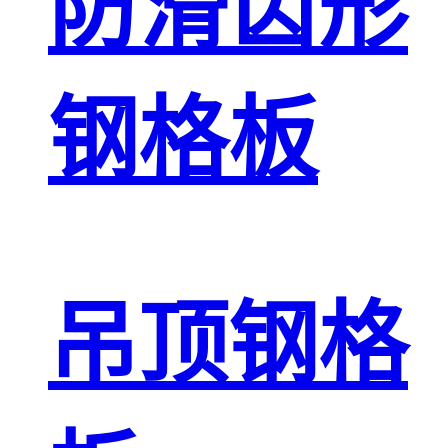
防滑齿形
钢格板
吊顶钢格