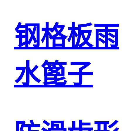
钢格板雨
水篦子