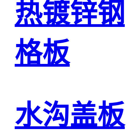
热镀锌钢
格板
水沟盖板