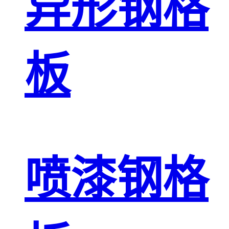
异形钢格
板
喷漆钢格