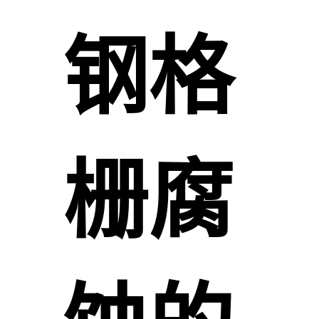
钢格
栅腐