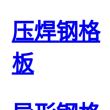
压焊钢格
板