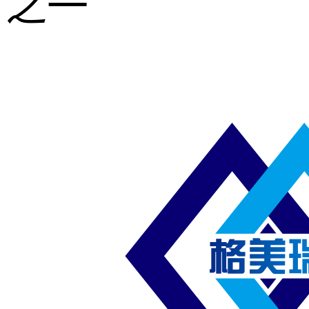
之一
重型钢格板
压焊钢格板
异形钢格板
喷漆钢格板
钢梯及楼梯
踏板
钢格板雨水
篦子
防滑齿形钢
格板
吊顶钢格板
插接钢格板