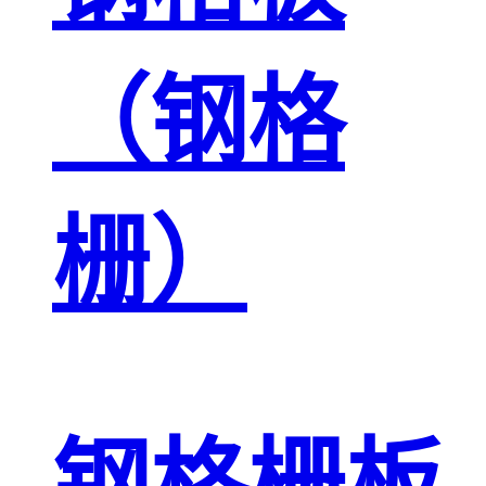
（钢格
栅）