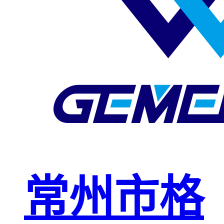
玻璃钢格栅
球接栏杆
钢格板安装
夹
复合钢格板
钢格板（钢
格栅）
钢格栅板
热镀锌钢格
常州市格
栅板
平台钢格栅
板
不锈钢格栅