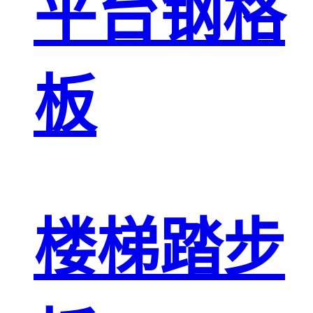
平台钢格
板
楼梯踏步