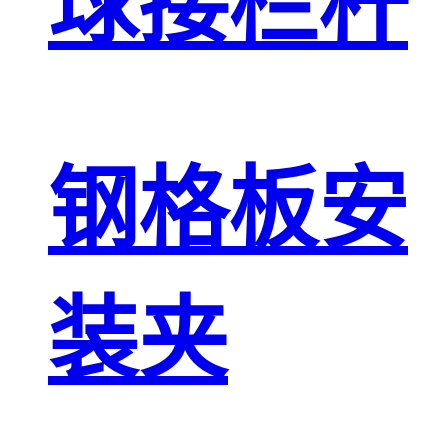
球接栏杆
钢格板安
装夹