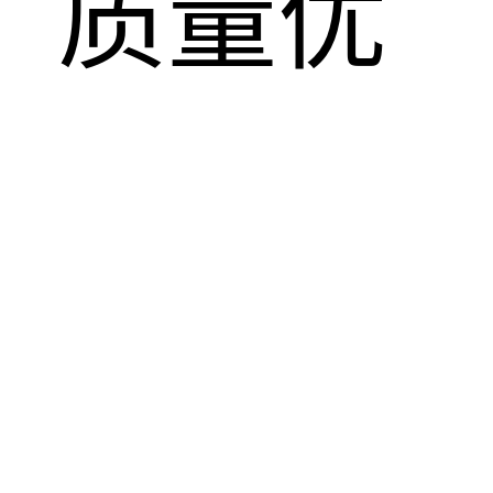
，质量优
！