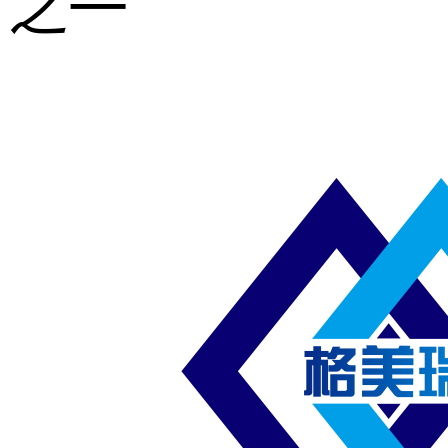
之一
重型钢格板
压焊钢格板
异形钢格板
喷漆钢格板
钢梯及楼梯
踏板
钢格板雨水
篦子
防滑齿形钢
格板
吊顶钢格板
插接钢格板