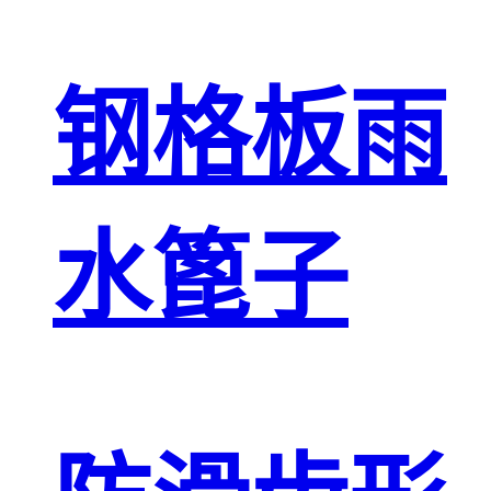
钢格板雨
水篦子