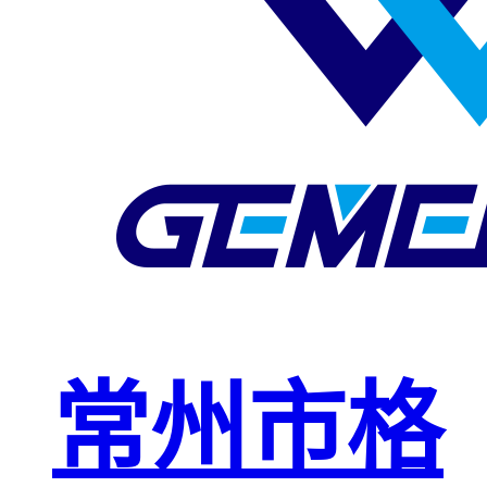
玻璃钢格栅
球接栏杆
钢格板安装
夹
复合钢格板
钢格板（钢
格栅）
钢格栅板
热镀锌钢格
常州市格
栅板
平台钢格栅
板
不锈钢格栅