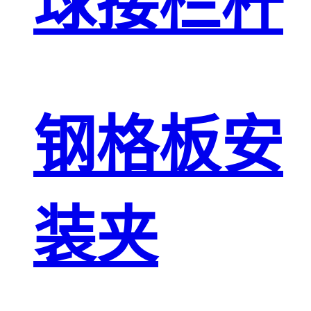
球接栏杆
钢格板安
装夹