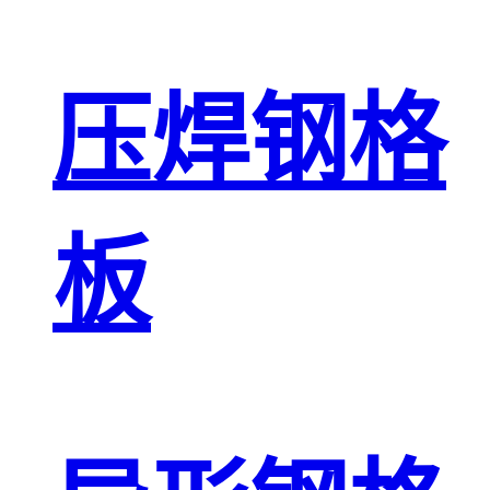
压焊钢格
板