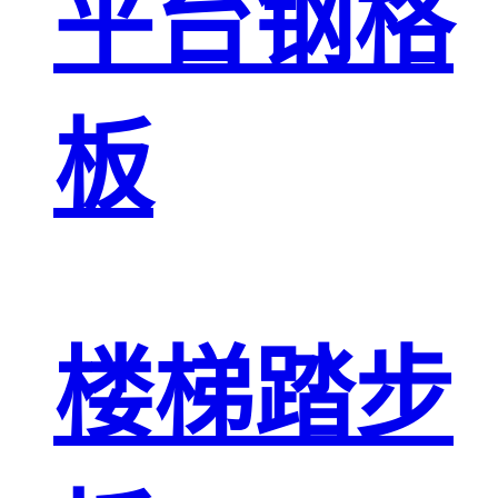
平台钢格
板
楼梯踏步