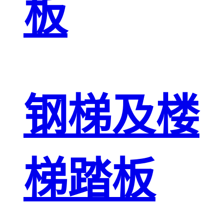
板
钢梯及楼
梯踏板