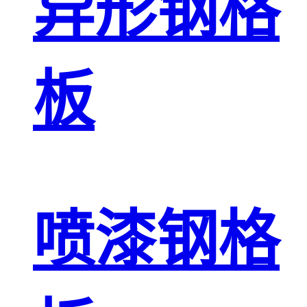
异形钢格
板
喷漆钢格