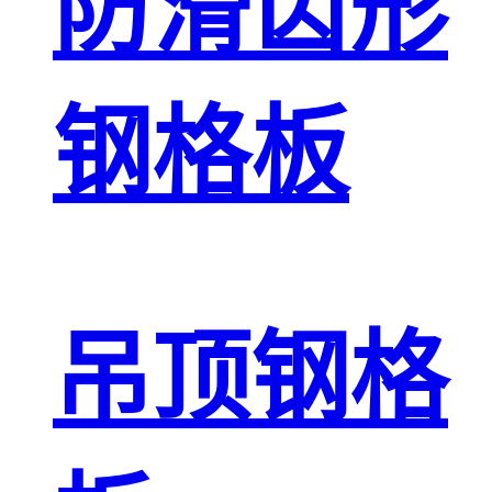
防滑齿形
钢格板
吊顶钢格