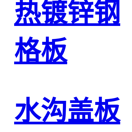
热镀锌钢
格板
水沟盖板