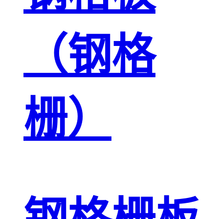
（钢格
栅）