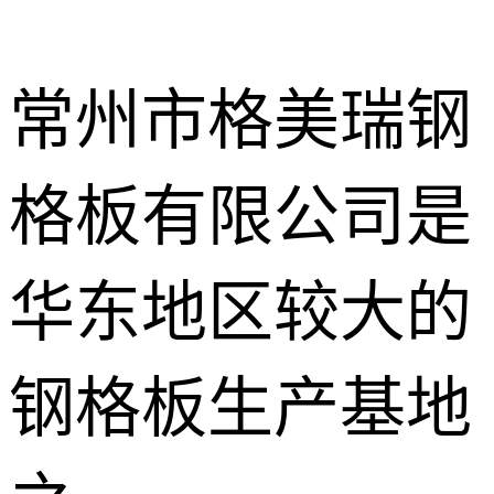
常州市格美瑞钢
格板有限公司是
不锈钢钢格
板
热镀锌钢格
华东地区较大的
板
水沟盖板
钢格板生产基地
热浸锌钢格
板
平台钢格板
楼梯踏步板