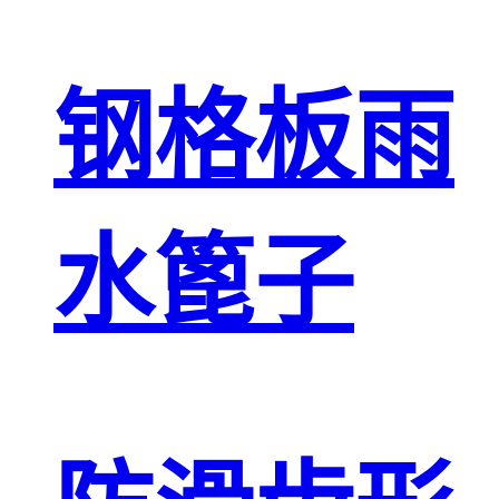
钢格板雨
水篦子