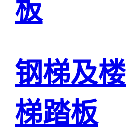
板
钢梯及楼
梯踏板