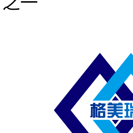
之一
重型钢格板
压焊钢格板
异形钢格板
喷漆钢格板
钢梯及楼梯
踏板
钢格板雨水
篦子
防滑齿形钢
格板
吊顶钢格板
插接钢格板