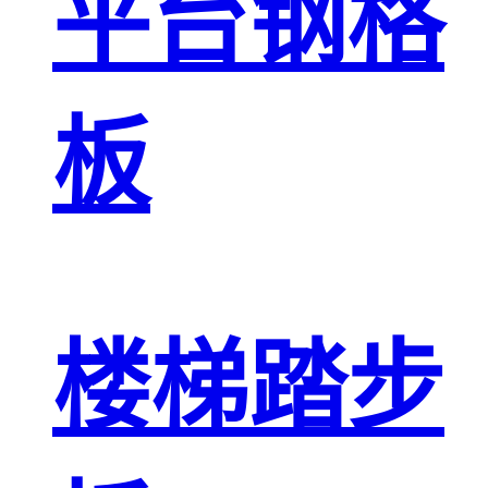
平台钢格
板
楼梯踏步