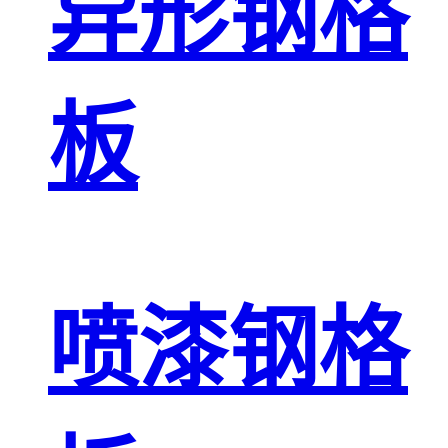
异形钢格
板
喷漆钢格