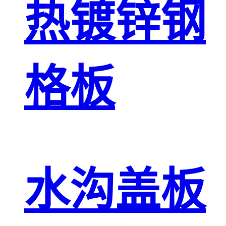
热镀锌钢
格板
水沟盖板