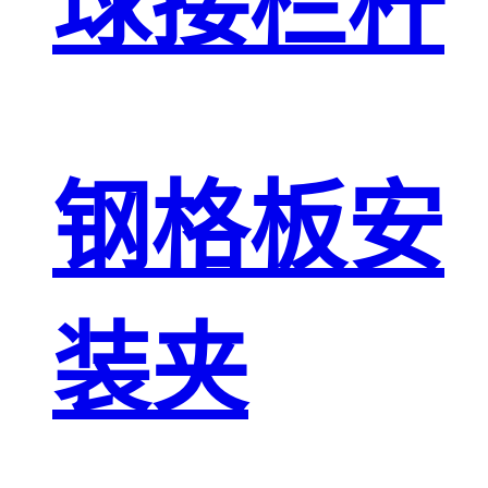
球接栏杆
钢格板安
装夹