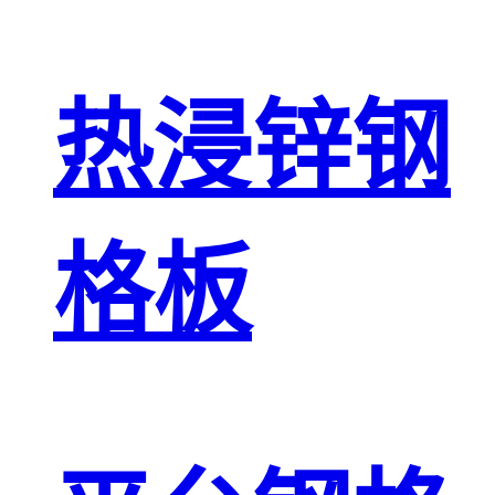
热浸锌钢
格板