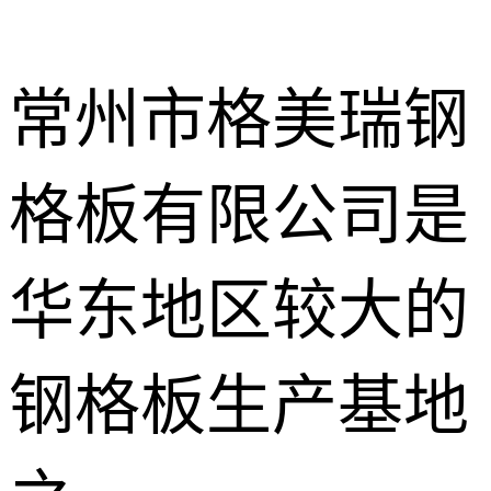
常州市格美瑞钢
格板有限公司是
不锈钢钢格
板
热镀锌钢格
华东地区较大的
板
水沟盖板
钢格板生产基地
热浸锌钢格
板
平台钢格板
楼梯踏步板