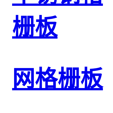
栅板
网格栅板