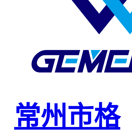
玻璃钢格栅
球接栏杆
钢格板安装
夹
复合钢格板
钢格板（钢
格栅）
钢格栅板
热镀锌钢格
常州市格
栅板
平台钢格栅
板
不锈钢格栅