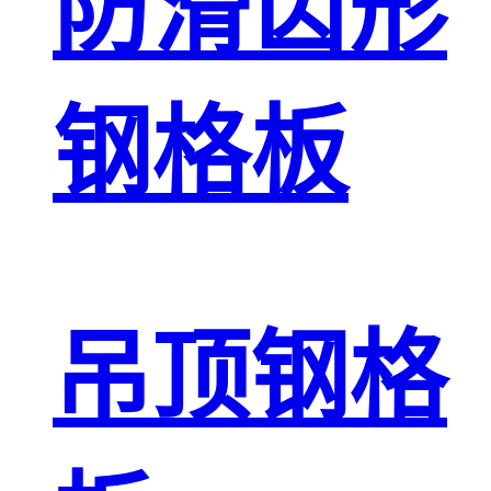
防滑齿形
钢格板
吊顶钢格