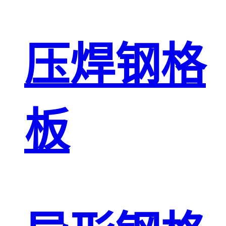
压焊钢格
板