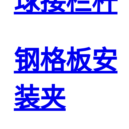
球接栏杆
钢格板安
装夹