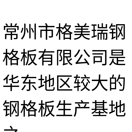
常州市格美瑞钢
格板有限公司是
不锈钢钢格
板
热镀锌钢格
华东地区较大的
板
水沟盖板
钢格板生产基地
热浸锌钢格
板
平台钢格板
楼梯踏步板