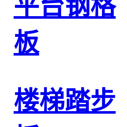
平台钢格
板
楼梯踏步