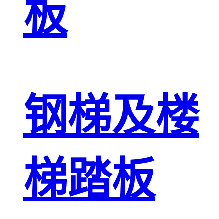
板
钢梯及楼
梯踏板