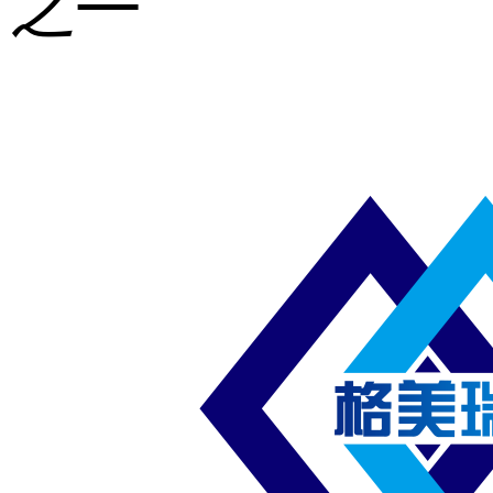
之一
重型钢格板
压焊钢格板
异形钢格板
喷漆钢格板
钢梯及楼梯
踏板
钢格板雨水
篦子
防滑齿形钢
格板
吊顶钢格板
插接钢格板