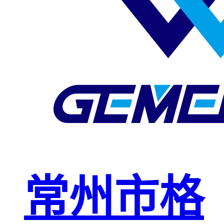
玻璃钢格栅
球接栏杆
钢格板安装
夹
复合钢格板
钢格板（钢
格栅）
钢格栅板
热镀锌钢格
常州市格
栅板
平台钢格栅
板
不锈钢格栅