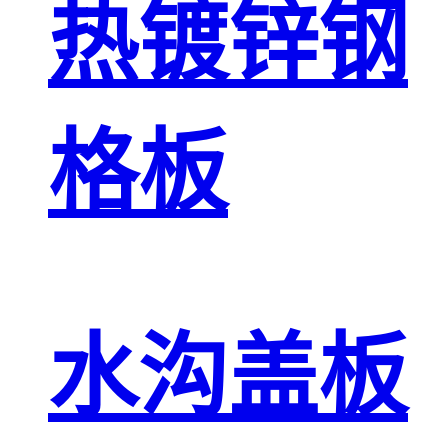
热镀锌钢
格板
水沟盖板