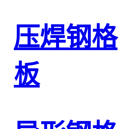
压焊钢格
板