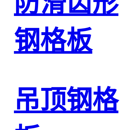
防滑齿形
钢格板
吊顶钢格