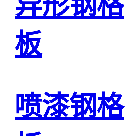
异形钢格
板
喷漆钢格