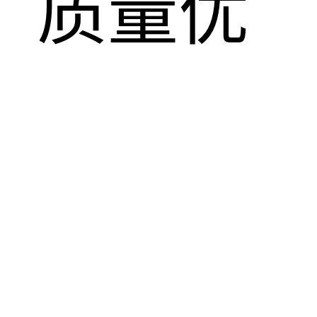
，质量优
！