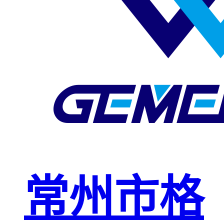
玻璃钢格栅
球接栏杆
钢格板安装
夹
复合钢格板
钢格板（钢
格栅）
钢格栅板
热镀锌钢格
常州市格
栅板
平台钢格栅
板
不锈钢格栅