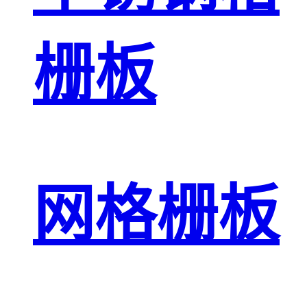
栅板
网格栅板