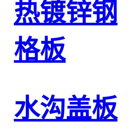
热镀锌钢
格板
水沟盖板