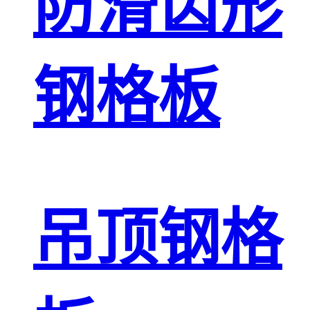
防滑齿形
钢格板
吊顶钢格