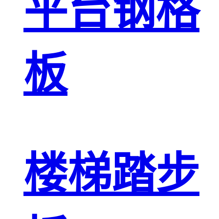
平台钢格
板
楼梯踏步