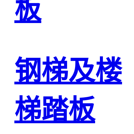
板
钢梯及楼
梯踏板