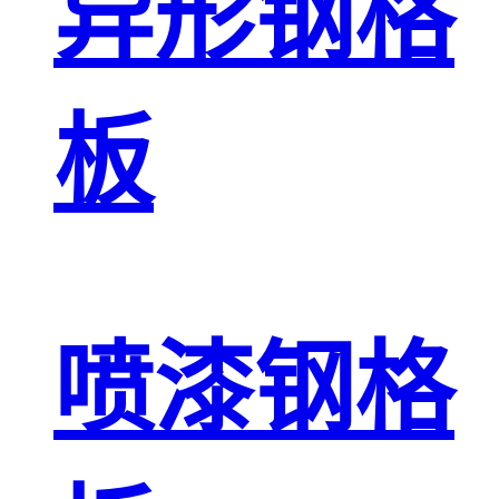
异形钢格
板
喷漆钢格