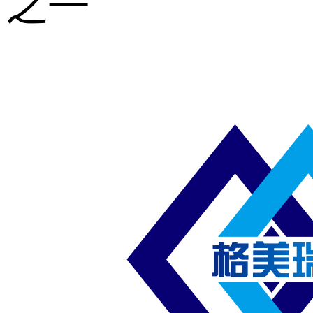
之一
重型钢格板
压焊钢格板
异形钢格板
喷漆钢格板
钢梯及楼梯
踏板
钢格板雨水
篦子
防滑齿形钢
格板
吊顶钢格板
插接钢格板