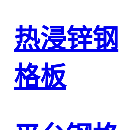
热浸锌钢
格板