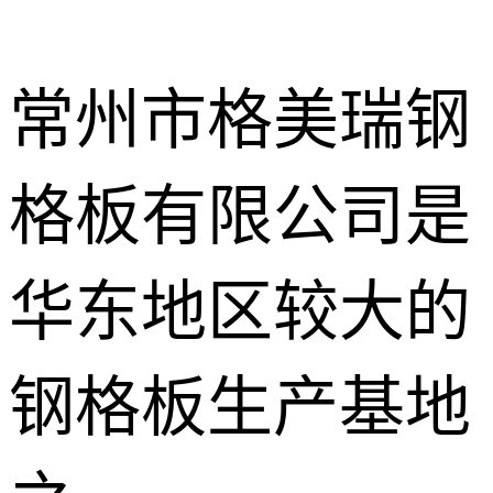
常州市格美瑞钢
格板有限公司是
不锈钢钢格
板
热镀锌钢格
华东地区较大的
板
水沟盖板
钢格板生产基地
热浸锌钢格
板
平台钢格板
楼梯踏步板