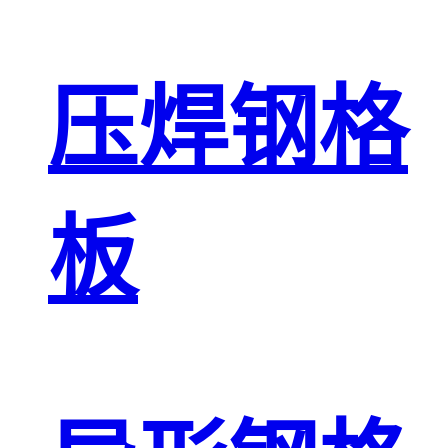
压焊钢格
板