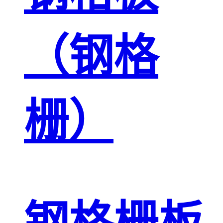
（钢格
栅）