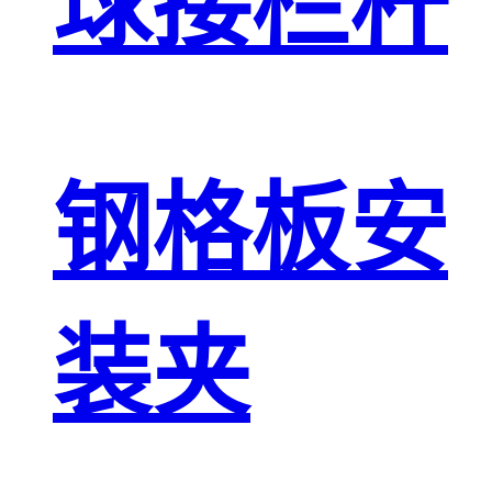
球接栏杆
钢格板安
装夹