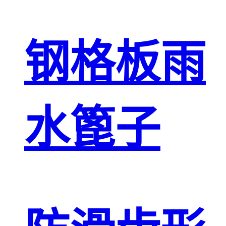
钢格板雨
水篦子