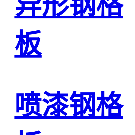
异形钢格
板
喷漆钢格