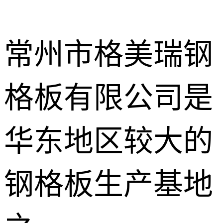
常州市格美瑞钢
格板有限公司是
不锈钢钢格
板
热镀锌钢格
华东地区较大的
板
水沟盖板
钢格板生产基地
热浸锌钢格
板
平台钢格板
楼梯踏步板