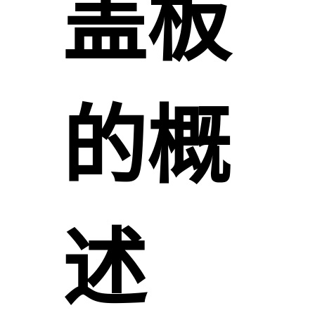
盖板
的概
述