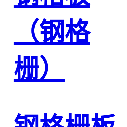
（钢格
栅）