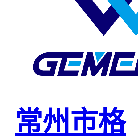
玻璃钢格栅
球接栏杆
钢格板安装
夹
复合钢格板
钢格板（钢
格栅）
钢格栅板
热镀锌钢格
常州市格
栅板
平台钢格栅
板
不锈钢格栅