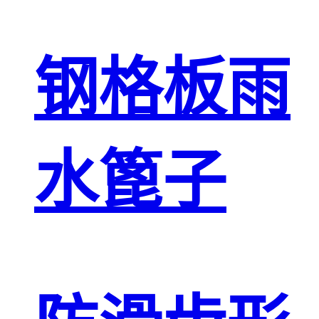
钢格板雨
水篦子