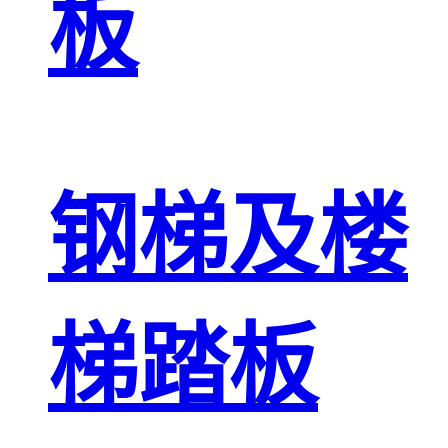
板
钢梯及楼
梯踏板