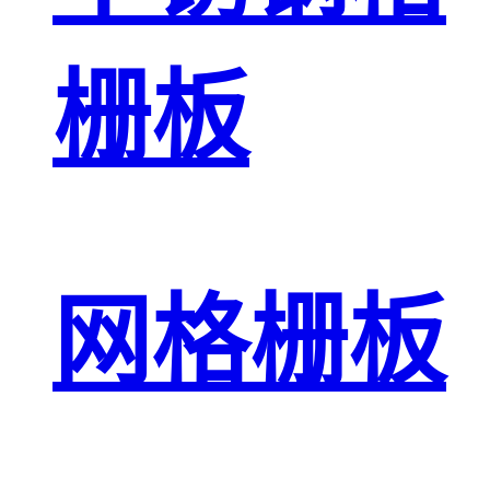
栅板
网格栅板