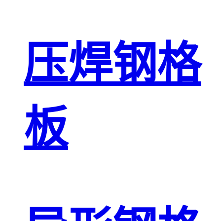
压焊钢格
板