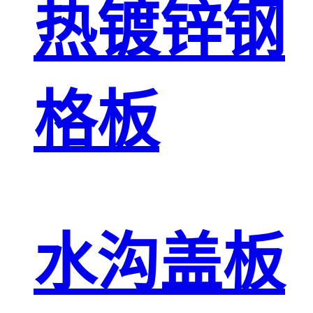
热镀锌钢
格板
水沟盖板