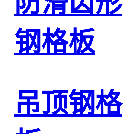
防滑齿形
钢格板
吊顶钢格