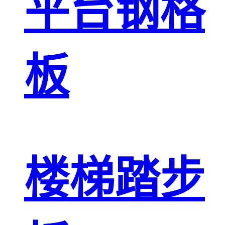
平台钢格
板
楼梯踏步