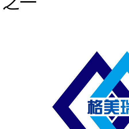
之一
重型钢格板
压焊钢格板
异形钢格板
喷漆钢格板
钢梯及楼梯
踏板
钢格板雨水
篦子
防滑齿形钢
格板
吊顶钢格板
插接钢格板