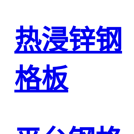
热浸锌钢
格板