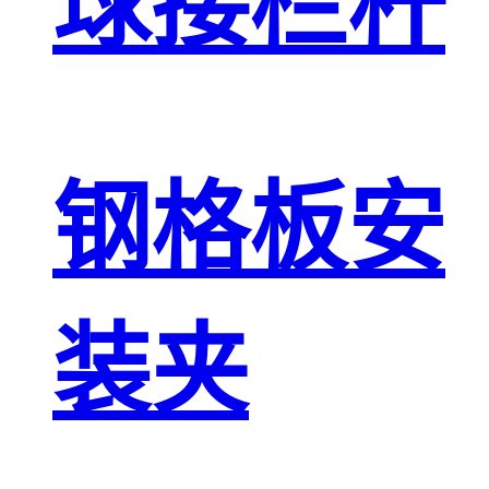
球接栏杆
钢格板安
装夹