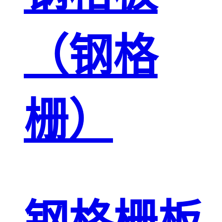
（钢格
栅）