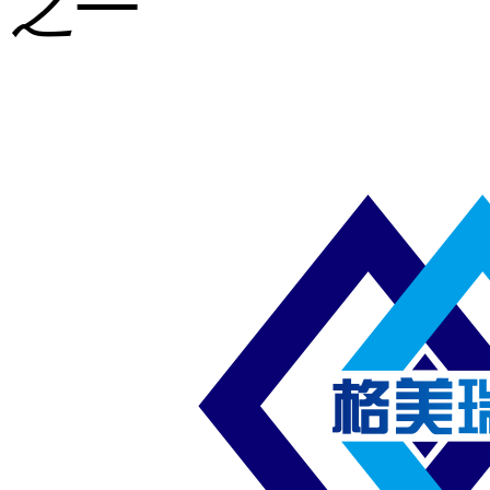
之一
重型钢格板
压焊钢格板
异形钢格板
喷漆钢格板
钢梯及楼梯
踏板
钢格板雨水
篦子
防滑齿形钢
格板
吊顶钢格板
插接钢格板