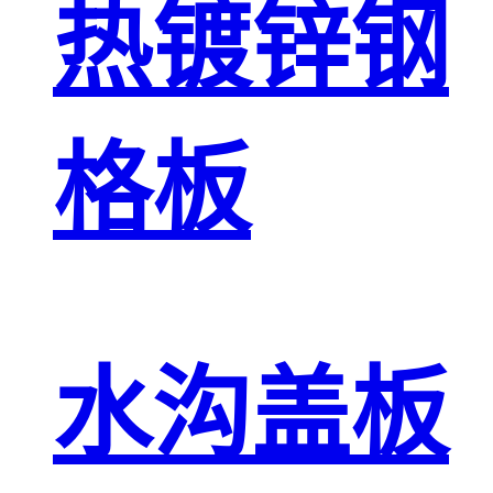
热镀锌钢
格板
水沟盖板