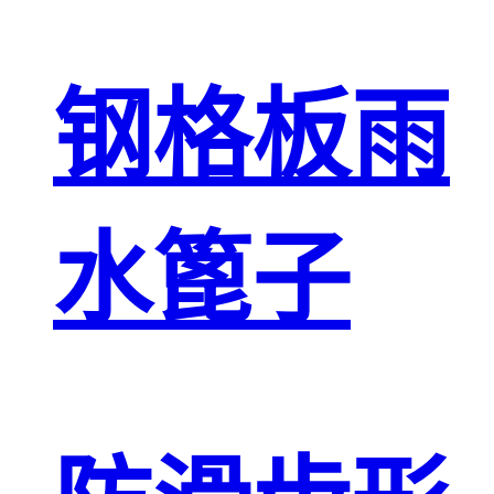
钢格板雨
水篦子