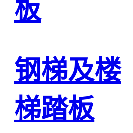
板
钢梯及楼
梯踏板