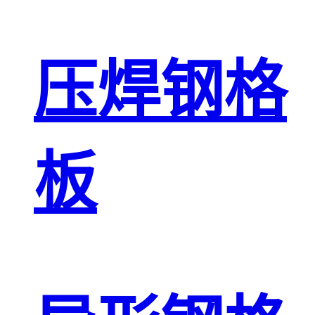
压焊钢格
板