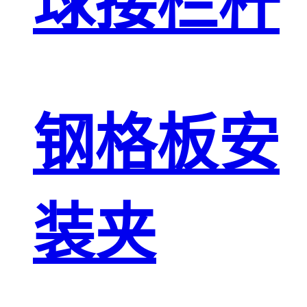
球接栏杆
钢格板安
装夹