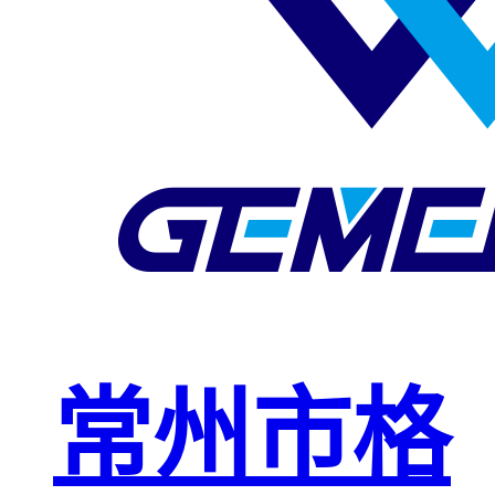
玻璃钢格栅
球接栏杆
钢格板安装
夹
复合钢格板
钢格板（钢
格栅）
钢格栅板
热镀锌钢格
常州市格
栅板
平台钢格栅
板
不锈钢格栅