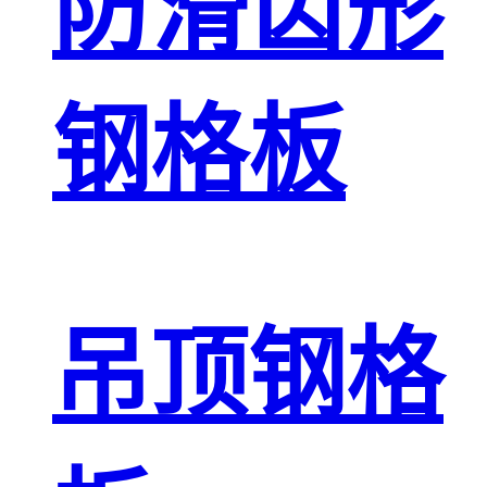
防滑齿形
钢格板
吊顶钢格