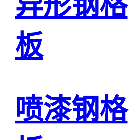
异形钢格
板
喷漆钢格