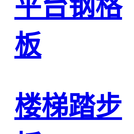
平台钢格
板
楼梯踏步