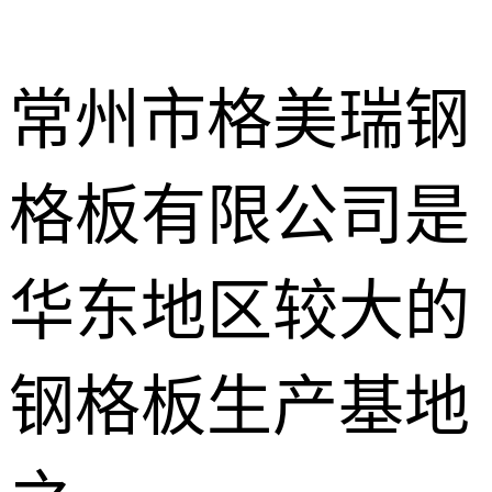
常州市格美瑞钢
格板有限公司是
不锈钢钢格
板
热镀锌钢格
华东地区较大的
板
水沟盖板
钢格板生产基地
热浸锌钢格
板
平台钢格板
楼梯踏步板