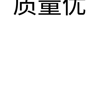
，质量优
！