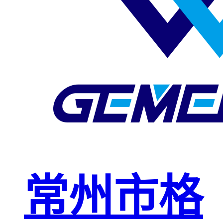
玻璃钢格栅
球接栏杆
钢格板安装
夹
复合钢格板
钢格板（钢
格栅）
钢格栅板
热镀锌钢格
常州市格
栅板
平台钢格栅
板
不锈钢格栅