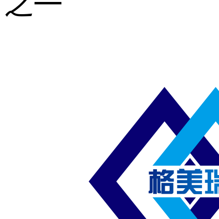
之一
重型钢格板
压焊钢格板
异形钢格板
喷漆钢格板
钢梯及楼梯
踏板
钢格板雨水
篦子
防滑齿形钢
格板
吊顶钢格板
插接钢格板