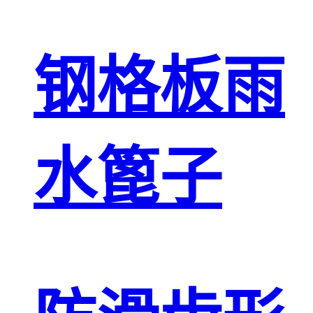
钢格板雨
水篦子