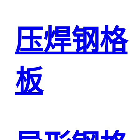
压焊钢格
板