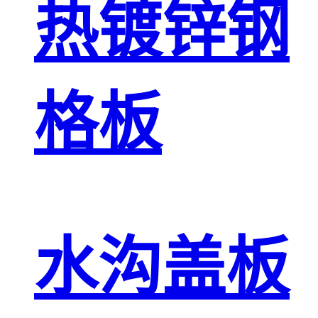
热镀锌钢
格板
水沟盖板