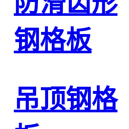
防滑齿形
钢格板
吊顶钢格