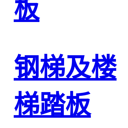
板
钢梯及楼
梯踏板