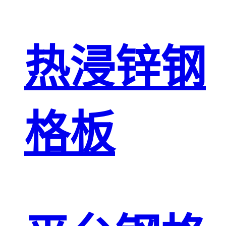
热浸锌钢
格板