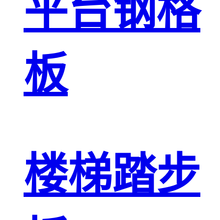
平台钢格
板
楼梯踏步