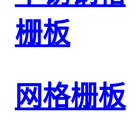
栅板
网格栅板