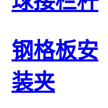
球接栏杆
钢格板安
装夹