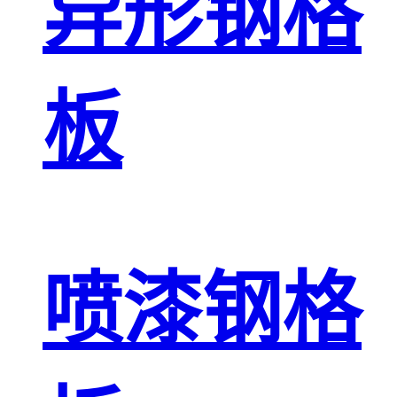
异形钢格
板
喷漆钢格