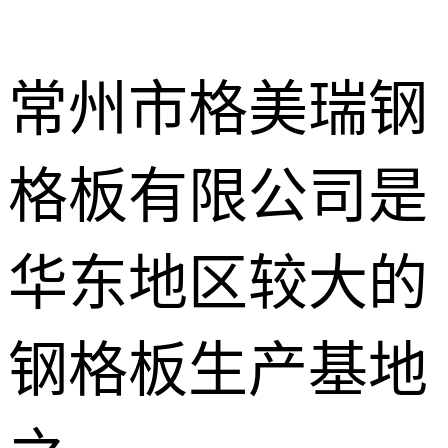
常州市格美瑞钢
格板有限公司是
不锈钢钢格
板
热镀锌钢格
华东地区较大的
板
水沟盖板
钢格板生产基地
热浸锌钢格
板
平台钢格板
楼梯踏步板