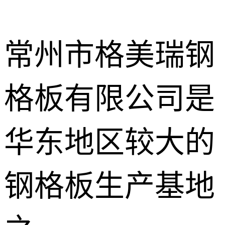
常州市格美瑞钢
格板有限公司是
不锈钢钢格
板
热镀锌钢格
华东地区较大的
板
水沟盖板
钢格板生产基地
热浸锌钢格
板
平台钢格板
楼梯踏步板