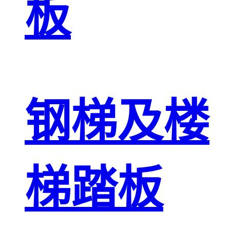
板
钢梯及楼
梯踏板