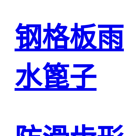
钢格板雨
水篦子