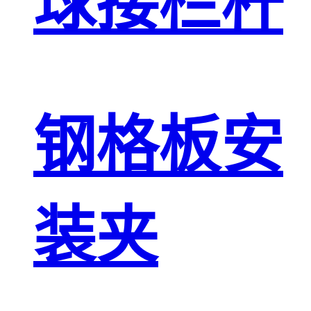
球接栏杆
钢格板安
装夹