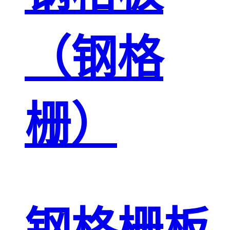
（钢格
栅）