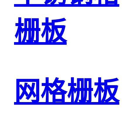
栅板
网格栅板