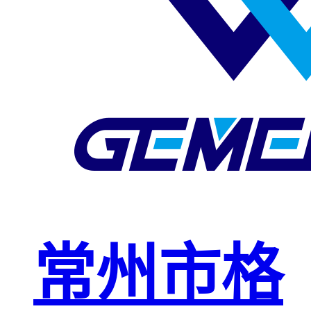
玻璃钢格栅
球接栏杆
钢格板安装
夹
复合钢格板
钢格板（钢
格栅）
钢格栅板
热镀锌钢格
常州市格
栅板
平台钢格栅
板
不锈钢格栅