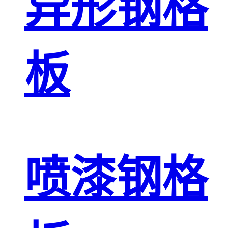
异形钢格
板
喷漆钢格