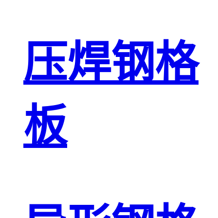
压焊钢格
板