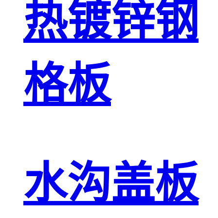
热镀锌钢
格板
水沟盖板