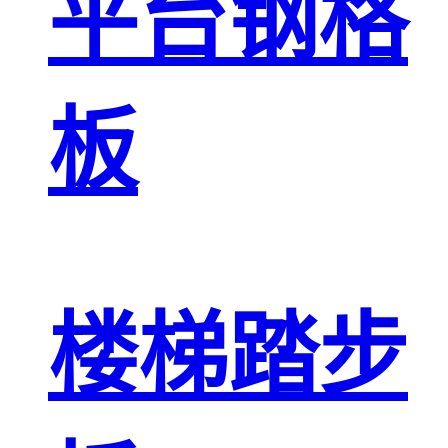
平台钢格
板
楼梯踏步