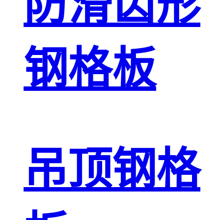
防滑齿形
钢格板
吊顶钢格