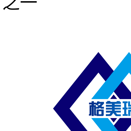
之一
重型钢格板
压焊钢格板
异形钢格板
喷漆钢格板
钢梯及楼梯
踏板
钢格板雨水
篦子
防滑齿形钢
格板
吊顶钢格板
插接钢格板