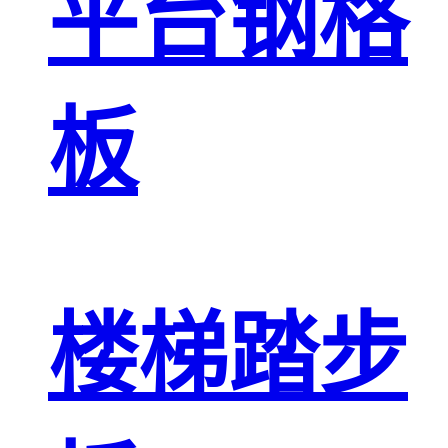
平台钢格
板
楼梯踏步