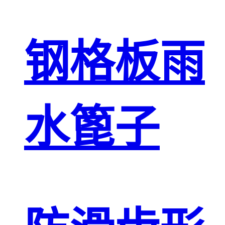
钢格板雨
水篦子