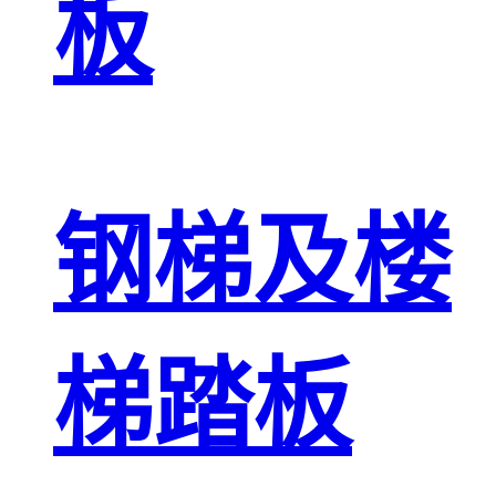
板
钢梯及楼
梯踏板