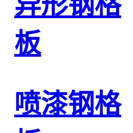
异形钢格
板
喷漆钢格