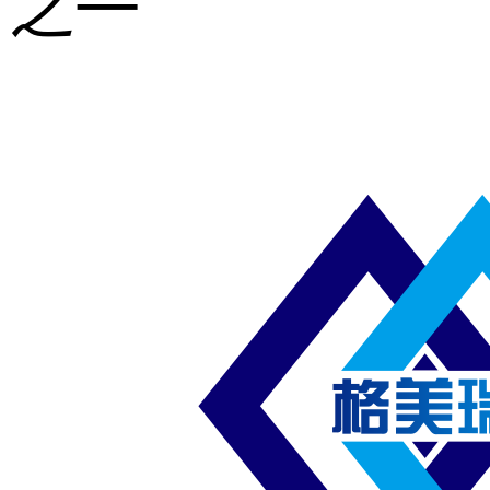
之一
重型钢格板
压焊钢格板
异形钢格板
喷漆钢格板
钢梯及楼梯
踏板
钢格板雨水
篦子
防滑齿形钢
格板
吊顶钢格板
插接钢格板