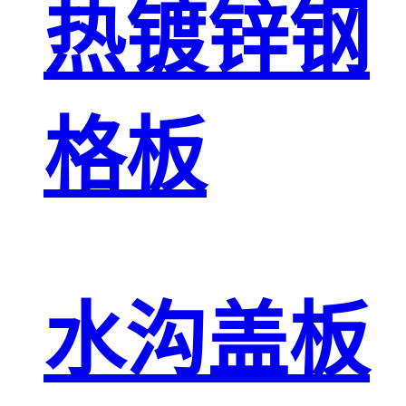
热镀锌钢
格板
水沟盖板