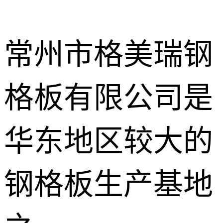
常州市格美瑞钢
格板有限公司是
不锈钢钢格
板
热镀锌钢格
华东地区较大的
板
水沟盖板
钢格板生产基地
热浸锌钢格
板
平台钢格板
楼梯踏步板