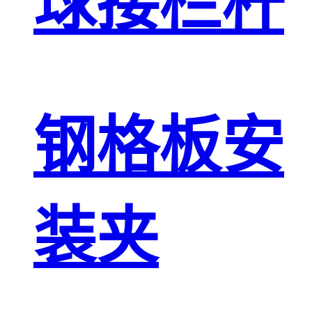
球接栏杆
钢格板安
装夹