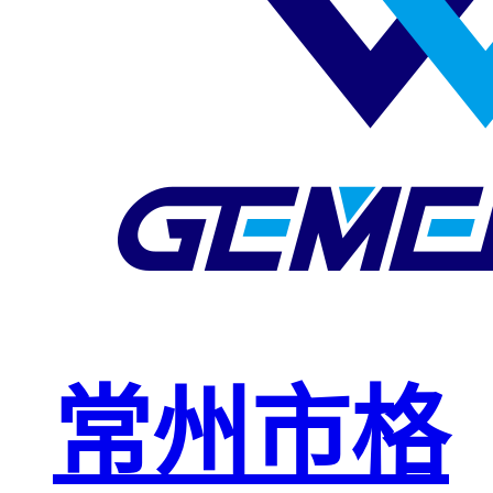
玻璃钢格栅
球接栏杆
钢格板安装
夹
复合钢格板
钢格板（钢
格栅）
钢格栅板
热镀锌钢格
常州市格
栅板
平台钢格栅
板
不锈钢格栅