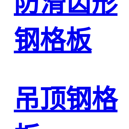
防滑齿形
钢格板
吊顶钢格