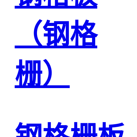
（钢格
栅）