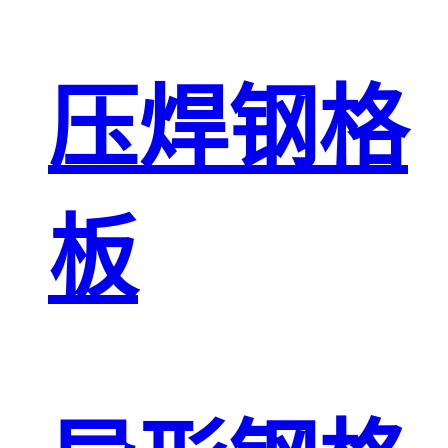
压焊钢格
板