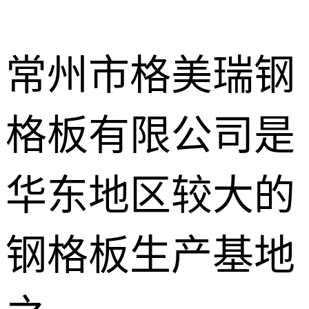
常州市格美瑞钢
格板有限公司是
不锈钢钢格
板
热镀锌钢格
华东地区较大的
板
水沟盖板
钢格板生产基地
热浸锌钢格
板
平台钢格板
楼梯踏步板