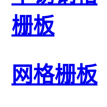
栅板
网格栅板