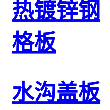
热镀锌钢
格板
水沟盖板