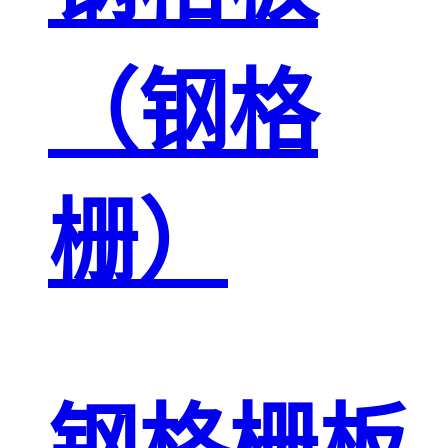
（钢格
栅）