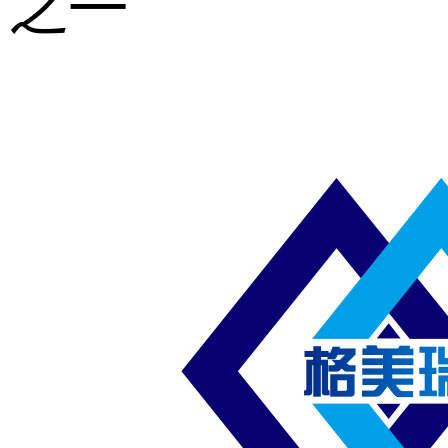
之一
重型钢格板
压焊钢格板
异形钢格板
喷漆钢格板
钢梯及楼梯
踏板
钢格板雨水
篦子
防滑齿形钢
格板
吊顶钢格板
插接钢格板