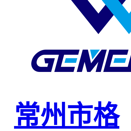
玻璃钢格栅
球接栏杆
钢格板安装
夹
复合钢格板
钢格板（钢
格栅）
钢格栅板
热镀锌钢格
常州市格
栅板
平台钢格栅
板
不锈钢格栅