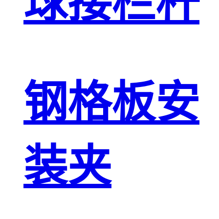
球接栏杆
钢格板安
装夹