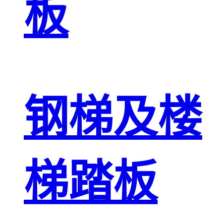
板
钢梯及楼
梯踏板