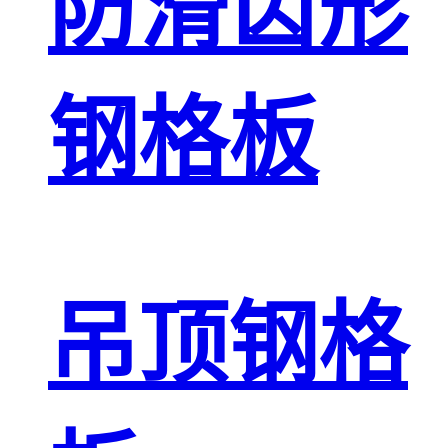
防滑齿形
钢格板
吊顶钢格