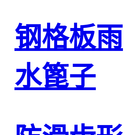
钢格板雨
水篦子