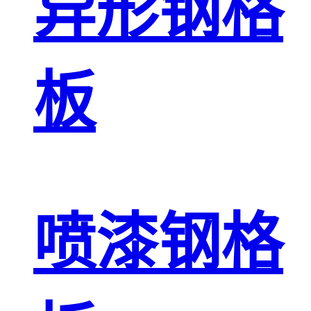
异形钢格
板
喷漆钢格