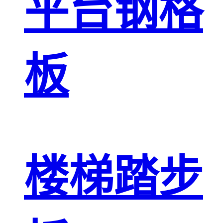
平台钢格
板
楼梯踏步