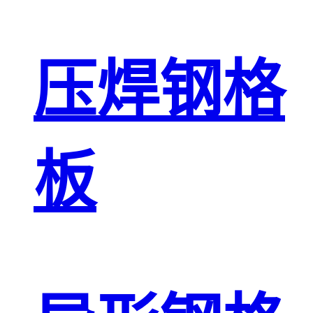
压焊钢格
板