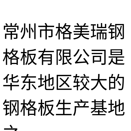
常州市格美瑞钢
格板有限公司是
不锈钢钢格
板
热镀锌钢格
华东地区较大的
板
水沟盖板
钢格板生产基地
热浸锌钢格
板
平台钢格板
楼梯踏步板