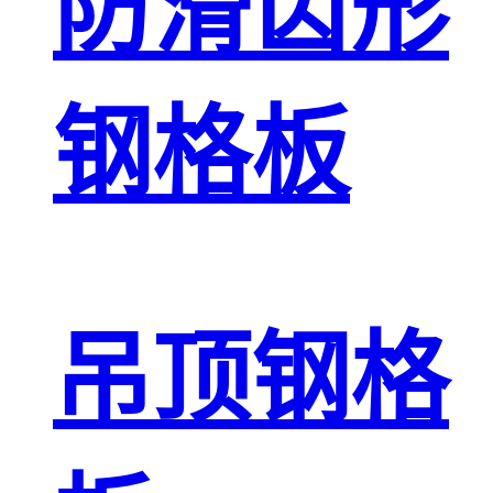
防滑齿形
钢格板
吊顶钢格