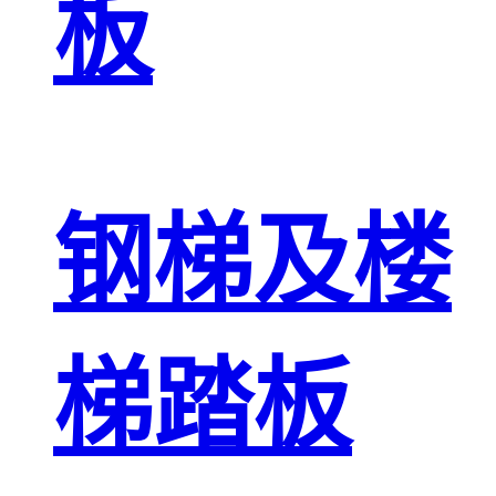
板
钢梯及楼
梯踏板