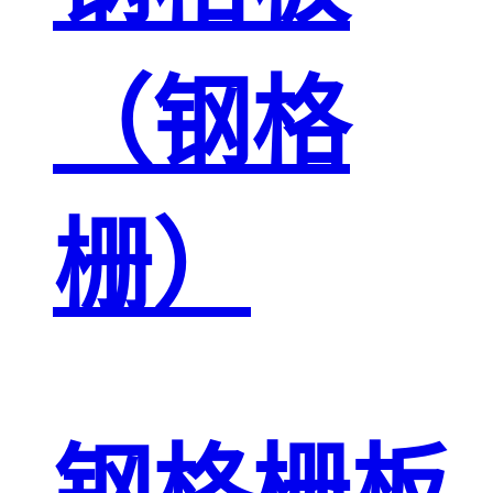
（钢格
栅）