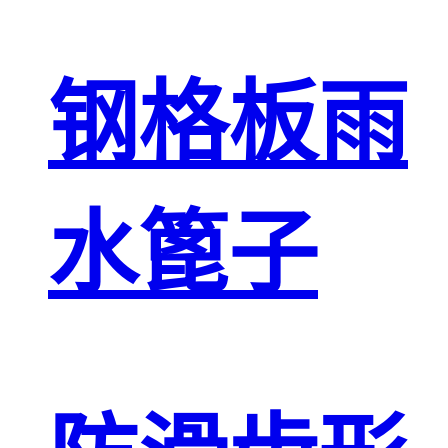
钢格板雨
水篦子