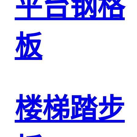
平台钢格
板
楼梯踏步