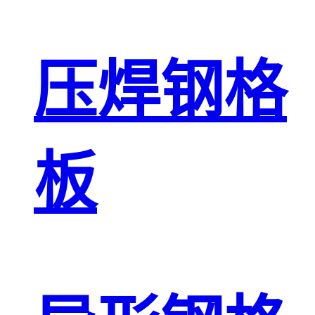
压焊钢格
板