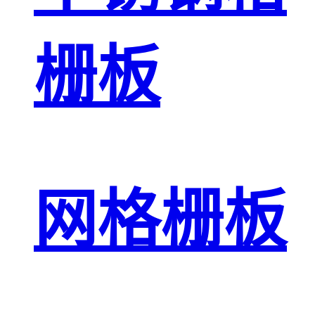
栅板
网格栅板