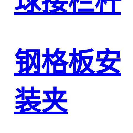
球接栏杆
钢格板安
装夹