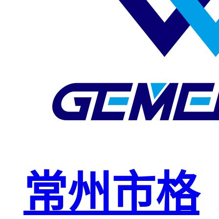
玻璃钢格栅
球接栏杆
钢格板安装
夹
复合钢格板
钢格板（钢
格栅）
钢格栅板
热镀锌钢格
常州市格
栅板
平台钢格栅
板
不锈钢格栅