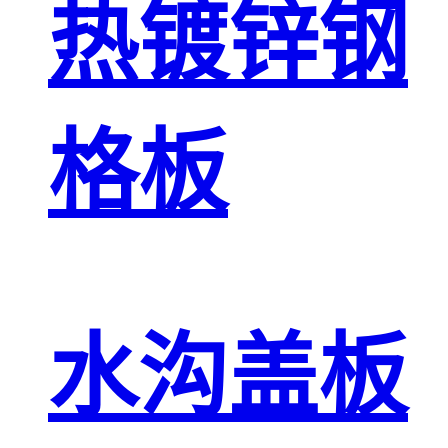
热镀锌钢
格板
水沟盖板