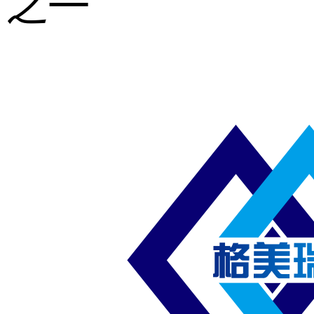
之一
重型钢格板
压焊钢格板
异形钢格板
喷漆钢格板
钢梯及楼梯
踏板
钢格板雨水
篦子
防滑齿形钢
格板
吊顶钢格板
插接钢格板