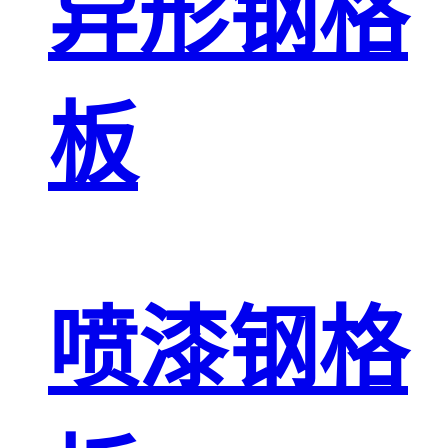
异形钢格
板
喷漆钢格