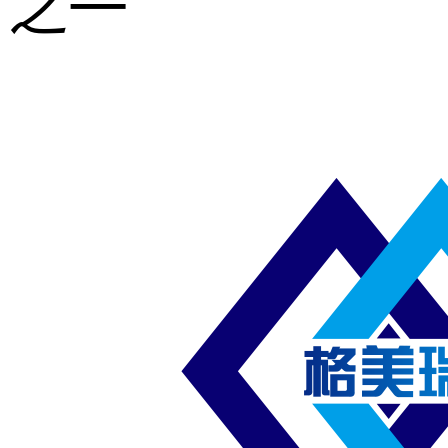
之一
重型钢格板
压焊钢格板
异形钢格板
喷漆钢格板
钢梯及楼梯
踏板
钢格板雨水
篦子
防滑齿形钢
格板
吊顶钢格板
插接钢格板