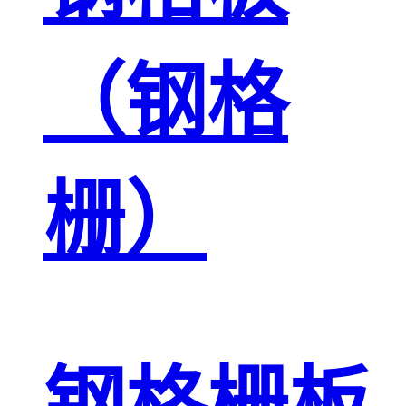
（钢格
栅）