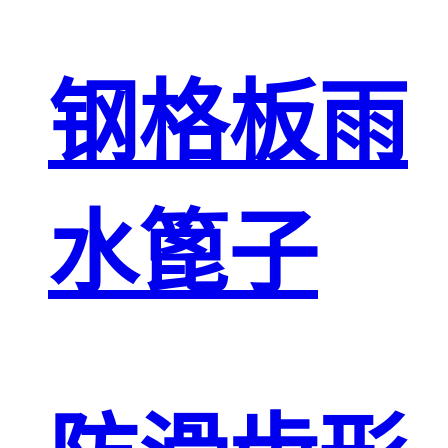
钢格板雨
水篦子