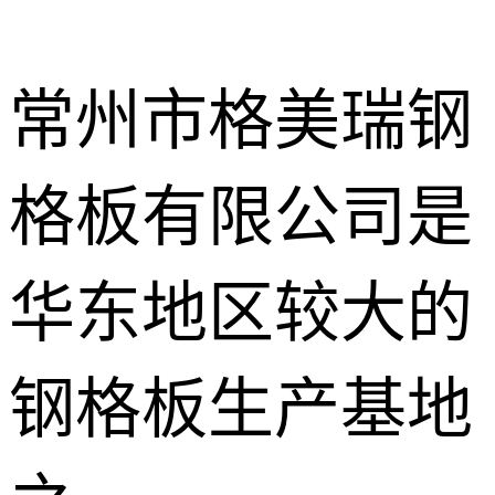
常州市格美瑞钢
格板有限公司是
不锈钢钢格
板
热镀锌钢格
华东地区较大的
板
水沟盖板
钢格板生产基地
热浸锌钢格
板
平台钢格板
楼梯踏步板