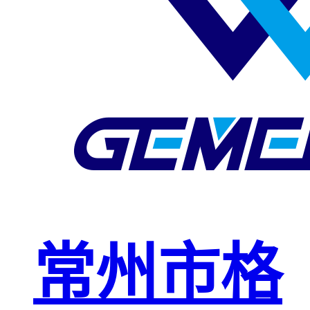
玻璃钢格栅
球接栏杆
钢格板安装
夹
复合钢格板
钢格板（钢
格栅）
钢格栅板
热镀锌钢格
常州市格
栅板
平台钢格栅
板
不锈钢格栅