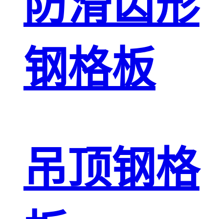
防滑齿形
钢格板
吊顶钢格