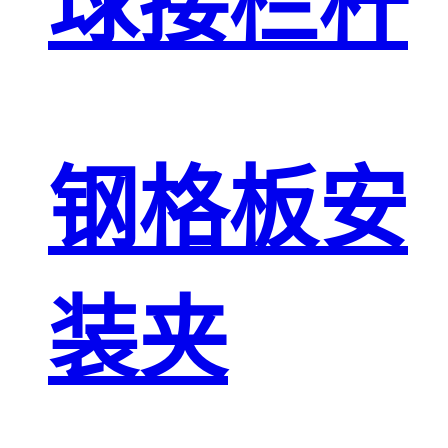
球接栏杆
钢格板安
装夹