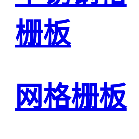
栅板
网格栅板