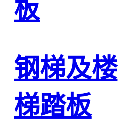
板
钢梯及楼
梯踏板