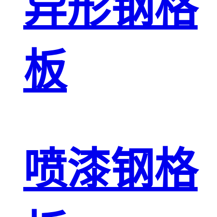
异形钢格
板
喷漆钢格