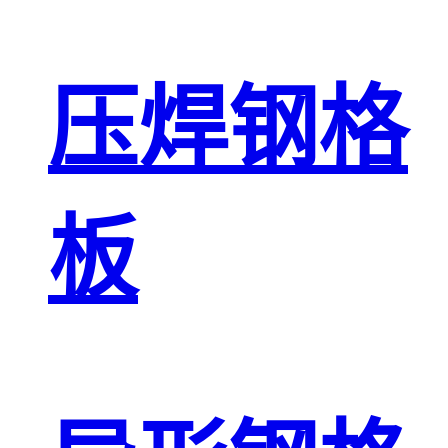
压焊钢格
板