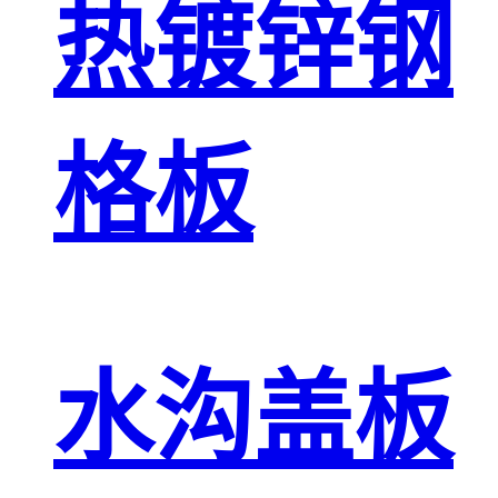
热镀锌钢
格板
水沟盖板