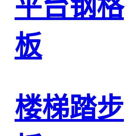
平台钢格
板
楼梯踏步