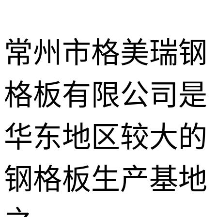
常州市格美瑞钢
格板有限公司是
不锈钢钢格
板
热镀锌钢格
华东地区较大的
板
水沟盖板
钢格板生产基地
热浸锌钢格
板
平台钢格板
楼梯踏步板