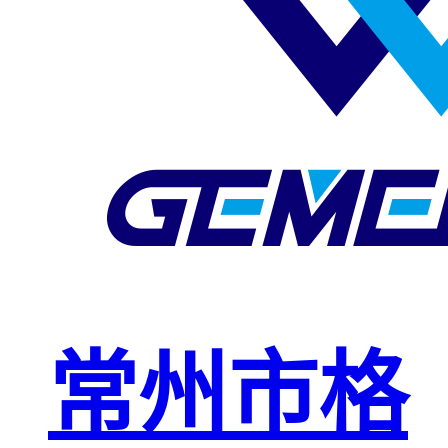
玻璃钢格栅
球接栏杆
钢格板安装
夹
复合钢格板
钢格板（钢
格栅）
钢格栅板
热镀锌钢格
常州市格
栅板
平台钢格栅
板
不锈钢格栅