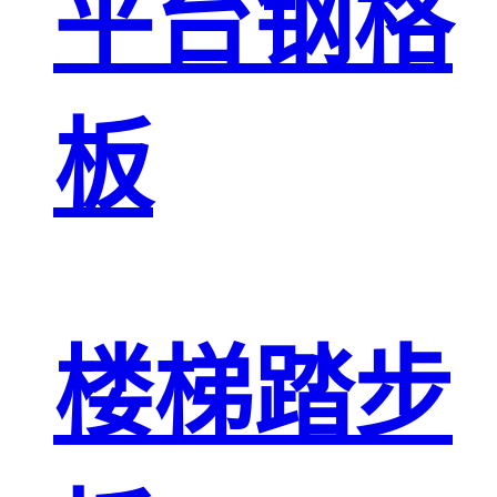
平台钢格
板
楼梯踏步