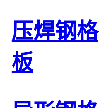
压焊钢格
板