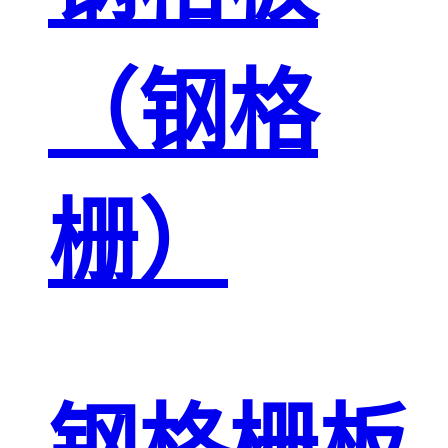
（钢格
栅）