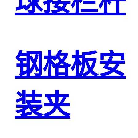
球接栏杆
钢格板安
装夹