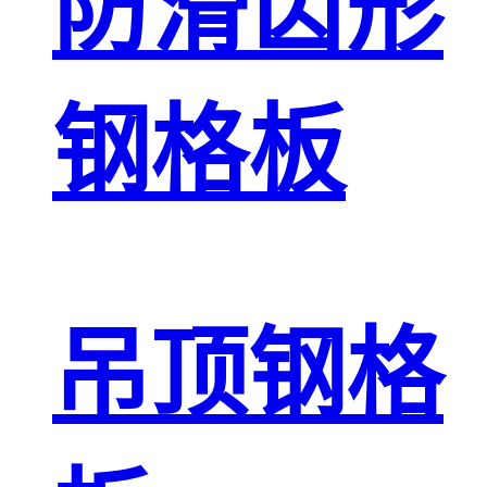
防滑齿形
钢格板
吊顶钢格