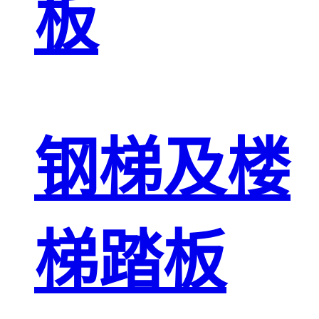
板
钢梯及楼
梯踏板