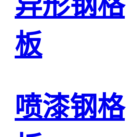
异形钢格
板
喷漆钢格