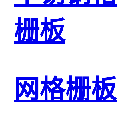
栅板
网格栅板