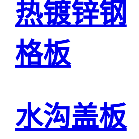
热镀锌钢
格板
水沟盖板