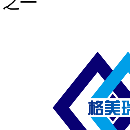
之一
重型钢格板
压焊钢格板
异形钢格板
喷漆钢格板
钢梯及楼梯
踏板
钢格板雨水
篦子
防滑齿形钢
格板
吊顶钢格板
插接钢格板