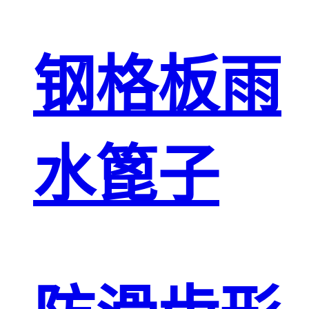
钢格板雨
水篦子