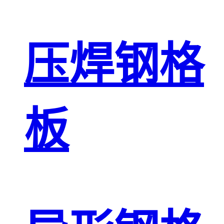
压焊钢格
板