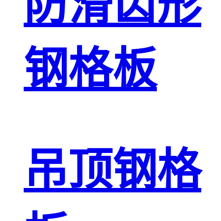
防滑齿形
钢格板
吊顶钢格