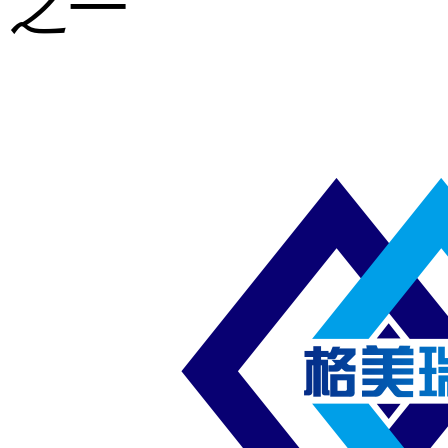
之一
重型钢格板
压焊钢格板
异形钢格板
喷漆钢格板
钢梯及楼梯
踏板
钢格板雨水
篦子
防滑齿形钢
格板
吊顶钢格板
插接钢格板