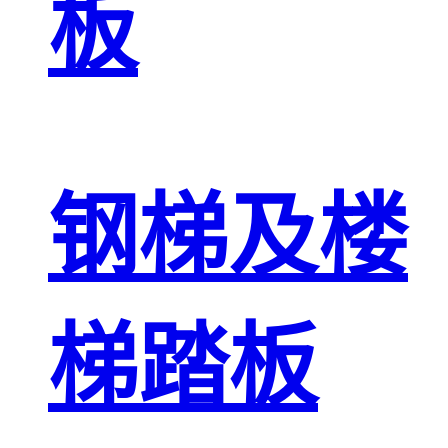
板
钢梯及楼
梯踏板