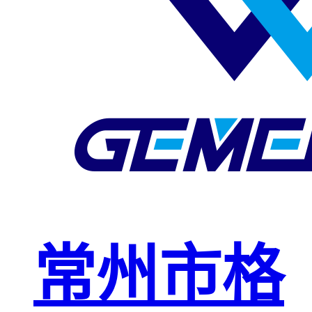
玻璃钢格栅
球接栏杆
钢格板安装
夹
复合钢格板
钢格板（钢
格栅）
钢格栅板
热镀锌钢格
常州市格
栅板
平台钢格栅
板
不锈钢格栅