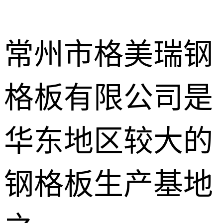
常州市格美瑞钢
格板有限公司是
不锈钢钢格
板
热镀锌钢格
华东地区较大的
板
水沟盖板
钢格板生产基地
热浸锌钢格
板
平台钢格板
楼梯踏步板