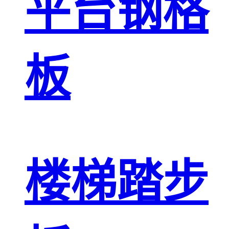
平台钢格
板
楼梯踏步