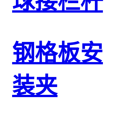
球接栏杆
钢格板安
装夹