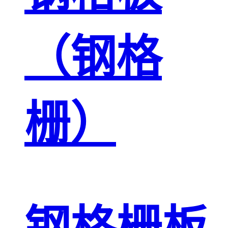
（钢格
栅）