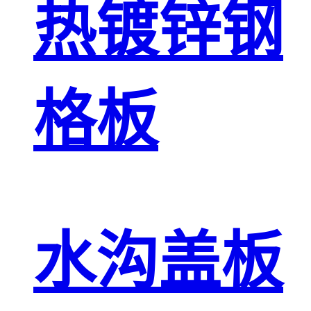
热镀锌钢
格板
水沟盖板