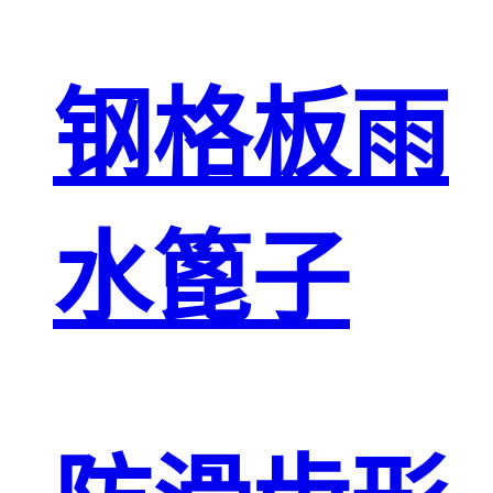
钢格板雨
水篦子