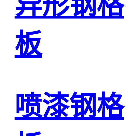
异形钢格
板
喷漆钢格