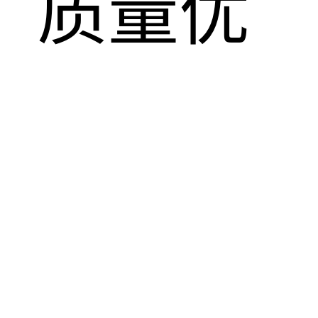
，质量优
！