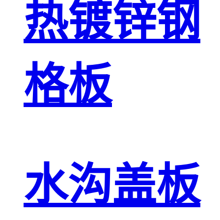
热镀锌钢
格板
水沟盖板