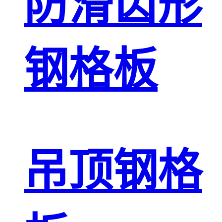
防滑齿形
钢格板
吊顶钢格