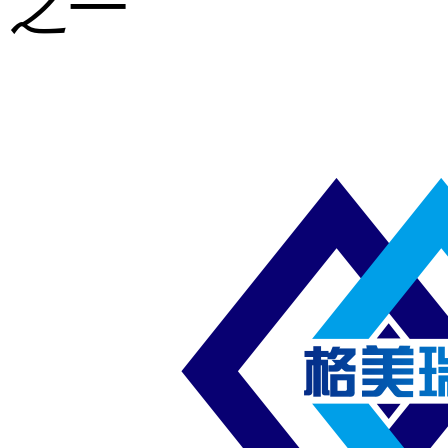
之一
重型钢格板
压焊钢格板
异形钢格板
喷漆钢格板
钢梯及楼梯
踏板
钢格板雨水
篦子
防滑齿形钢
格板
吊顶钢格板
插接钢格板