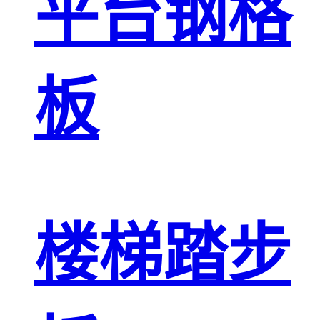
平台钢格
板
楼梯踏步