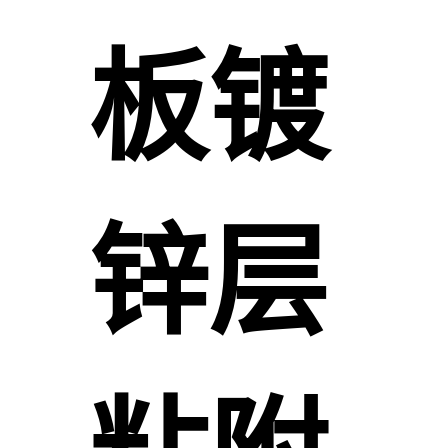
板镀
锌层