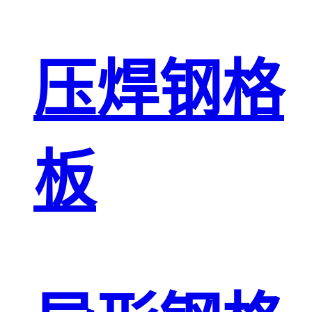
压焊钢格
板