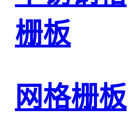
栅板
网格栅板