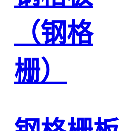
（钢格
栅）