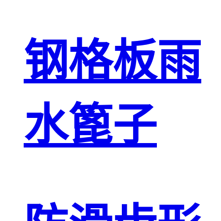
钢格板雨
水篦子