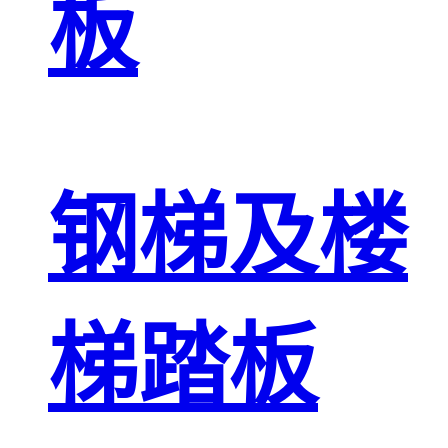
板
钢梯及楼
梯踏板