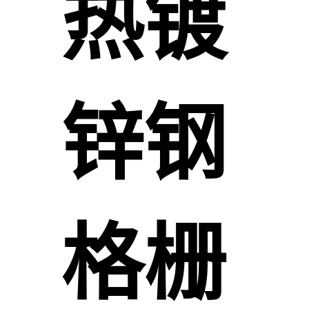
热镀
锌钢
格栅