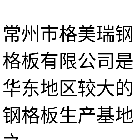
常州市格美瑞钢
格板有限公司是
不锈钢钢格
板
热镀锌钢格
华东地区较大的
板
水沟盖板
钢格板生产基地
热浸锌钢格
板
平台钢格板
楼梯踏步板