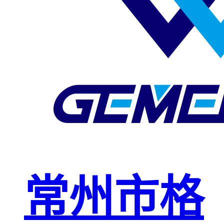
玻璃钢格栅
球接栏杆
钢格板安装
夹
复合钢格板
钢格板（钢
格栅）
钢格栅板
热镀锌钢格
常州市格
栅板
平台钢格栅
板
不锈钢格栅