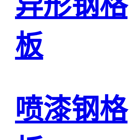
异形钢格
板
喷漆钢格