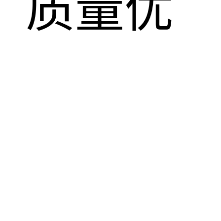
，质量优
！