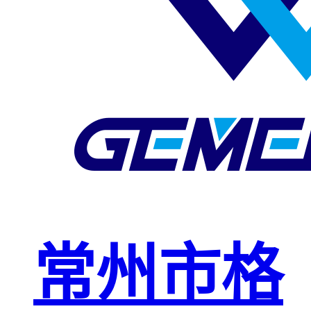
玻璃钢格栅
球接栏杆
钢格板安装
夹
复合钢格板
钢格板（钢
格栅）
钢格栅板
热镀锌钢格
常州市格
栅板
平台钢格栅
板
不锈钢格栅