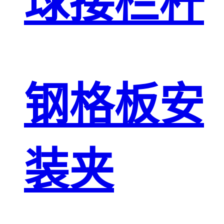
球接栏杆
钢格板安
装夹