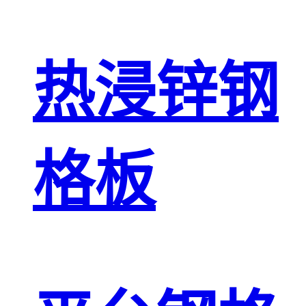
热浸锌钢
格板