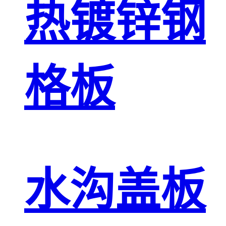
热镀锌钢
格板
水沟盖板