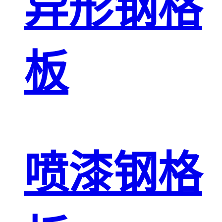
异形钢格
板
喷漆钢格