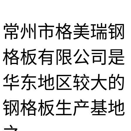
常州市格美瑞钢
格板有限公司是
不锈钢钢格
板
热镀锌钢格
华东地区较大的
板
水沟盖板
钢格板生产基地
热浸锌钢格
板
平台钢格板
楼梯踏步板