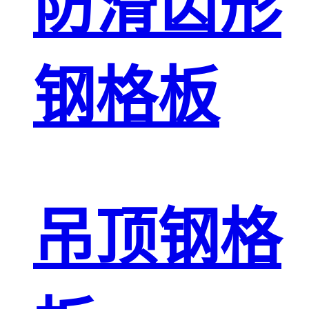
防滑齿形
钢格板
吊顶钢格