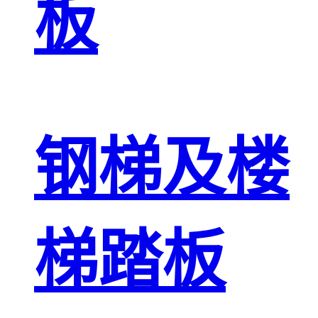
板
钢梯及楼
梯踏板