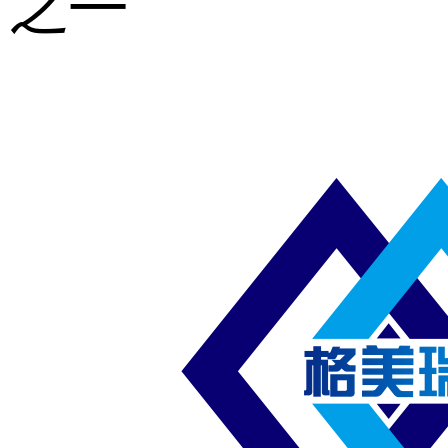
之一
重型钢格板
压焊钢格板
异形钢格板
喷漆钢格板
钢梯及楼梯
踏板
钢格板雨水
篦子
防滑齿形钢
格板
吊顶钢格板
插接钢格板