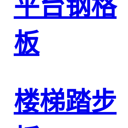
平台钢格
板
楼梯踏步