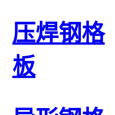
压焊钢格
板