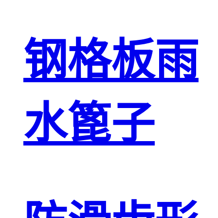
钢格板雨
水篦子