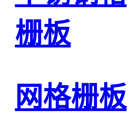
栅板
网格栅板