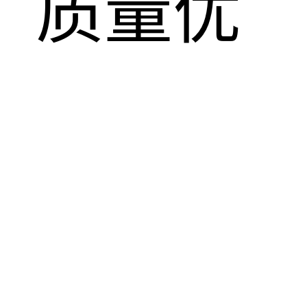
，质量优
！