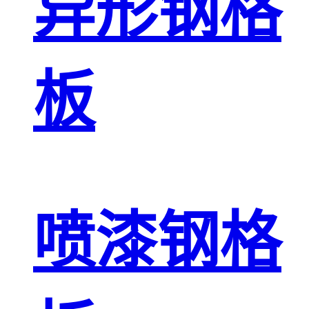
异形钢格
板
喷漆钢格