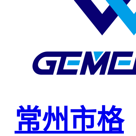
玻璃钢格栅
球接栏杆
钢格板安装
夹
复合钢格板
钢格板（钢
格栅）
钢格栅板
热镀锌钢格
常州市格
栅板
平台钢格栅
板
不锈钢格栅