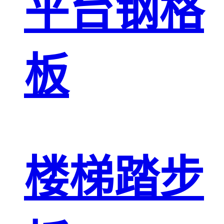
平台钢格
板
楼梯踏步