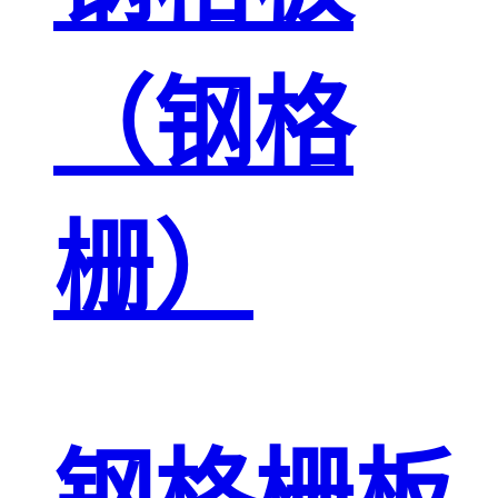
（钢格
栅）