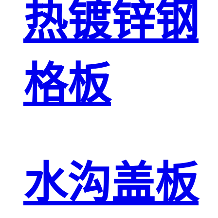
热镀锌钢
格板
水沟盖板