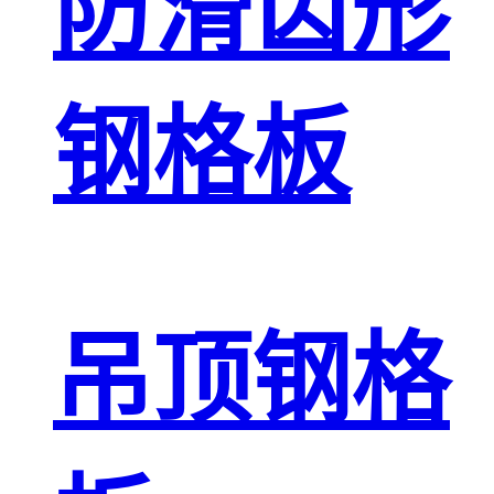
防滑齿形
钢格板
吊顶钢格