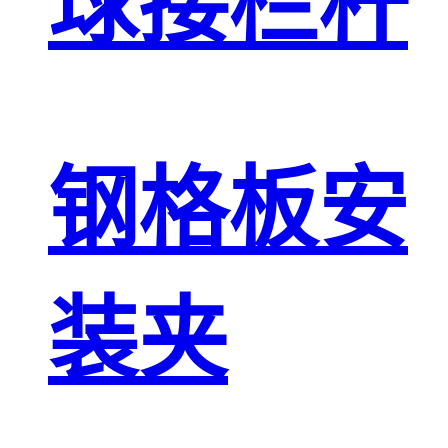
球接栏杆
钢格板安
装夹