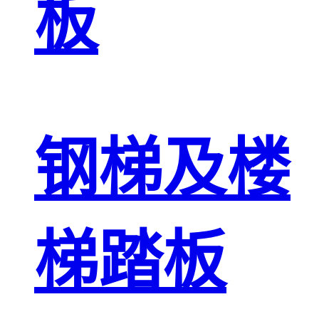
板
钢梯及楼
梯踏板