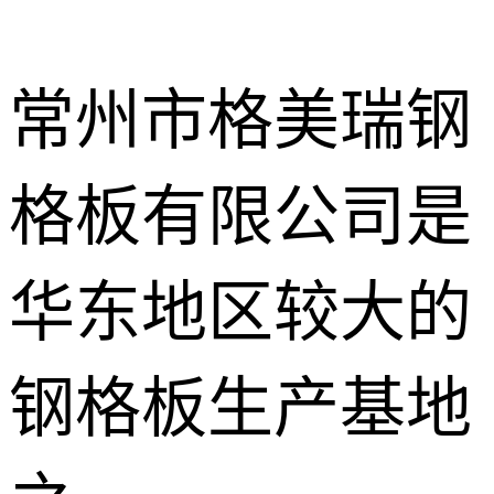
常州市格美瑞钢
格板有限公司是
不锈钢钢格
板
热镀锌钢格
华东地区较大的
板
水沟盖板
钢格板生产基地
热浸锌钢格
板
平台钢格板
楼梯踏步板