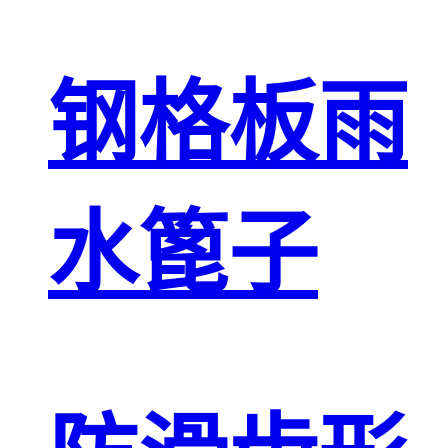
钢格板雨
水篦子