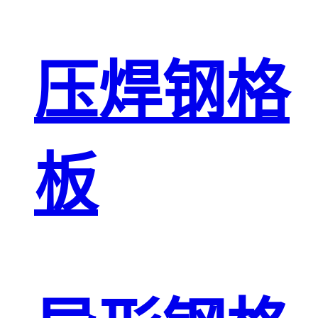
压焊钢格
板