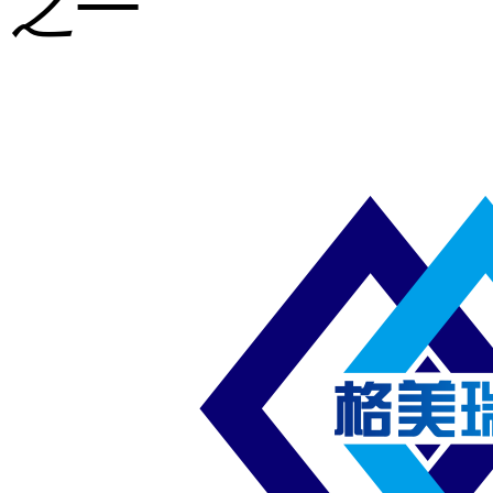
之一
重型钢格板
压焊钢格板
异形钢格板
喷漆钢格板
钢梯及楼梯
踏板
钢格板雨水
篦子
防滑齿形钢
格板
吊顶钢格板
插接钢格板