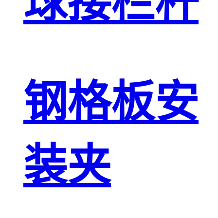
球接栏杆
钢格板安
装夹