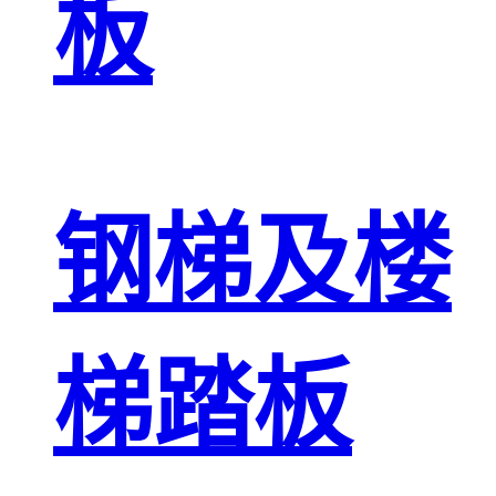
板
钢梯及楼
梯踏板