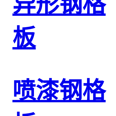
异形钢格
板
喷漆钢格