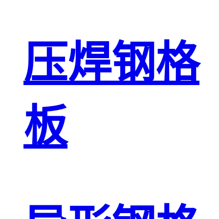
压焊钢格
板