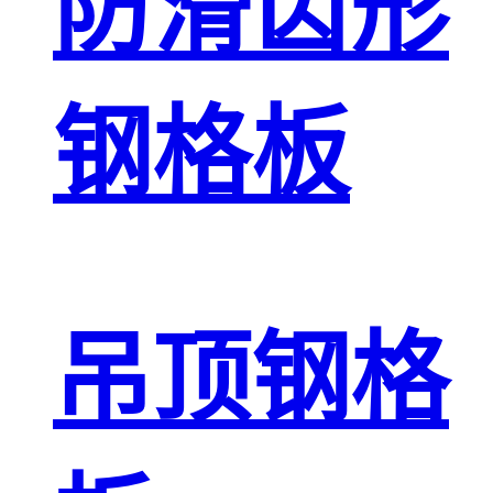
防滑齿形
钢格板
吊顶钢格