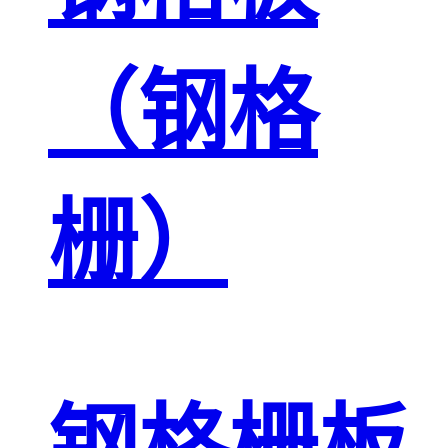
（钢格
栅）