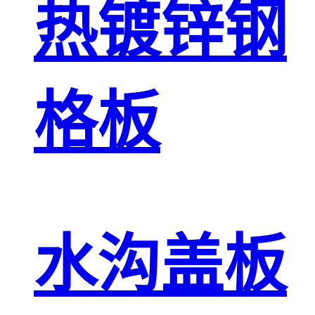
热镀锌钢
格板
水沟盖板