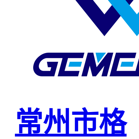
玻璃钢格栅
球接栏杆
钢格板安装
夹
复合钢格板
钢格板（钢
格栅）
钢格栅板
热镀锌钢格
常州市格
栅板
平台钢格栅
板
不锈钢格栅