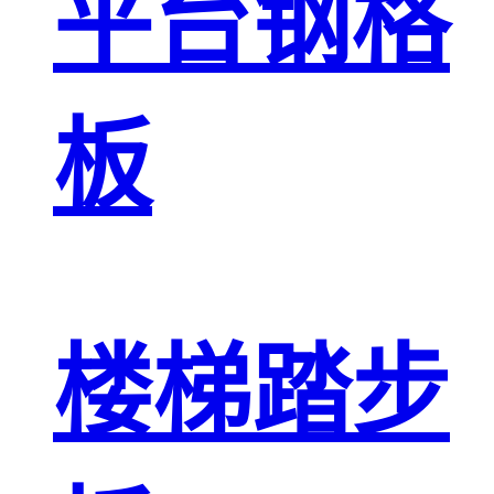
平台钢格
板
楼梯踏步