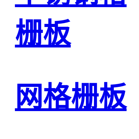
栅板
网格栅板