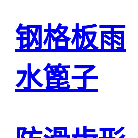
钢格板雨
水篦子