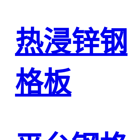
热浸锌钢
格板