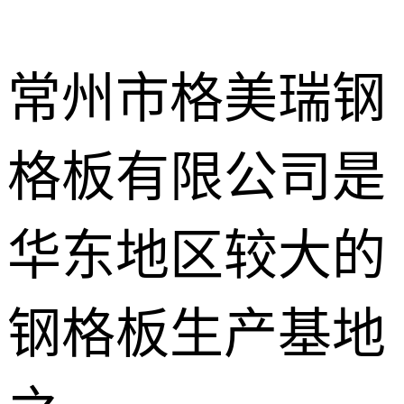
常州市格美瑞钢
格板有限公司是
不锈钢钢格
板
热镀锌钢格
华东地区较大的
板
水沟盖板
钢格板生产基地
热浸锌钢格
板
平台钢格板
楼梯踏步板