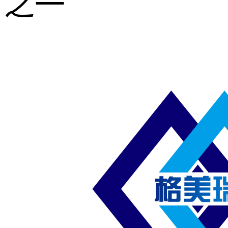
之一
重型钢格板
压焊钢格板
异形钢格板
喷漆钢格板
钢梯及楼梯
踏板
钢格板雨水
篦子
防滑齿形钢
格板
吊顶钢格板
插接钢格板