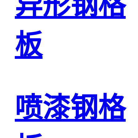
异形钢格
板
喷漆钢格