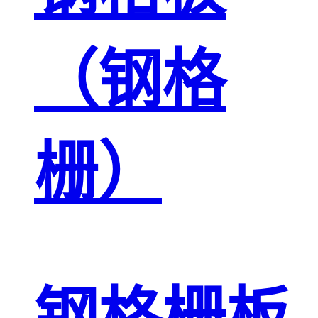
（钢格
栅）