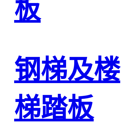
板
钢梯及楼
梯踏板