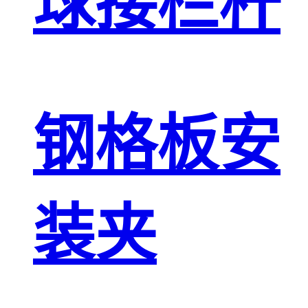
球接栏杆
钢格板安
装夹