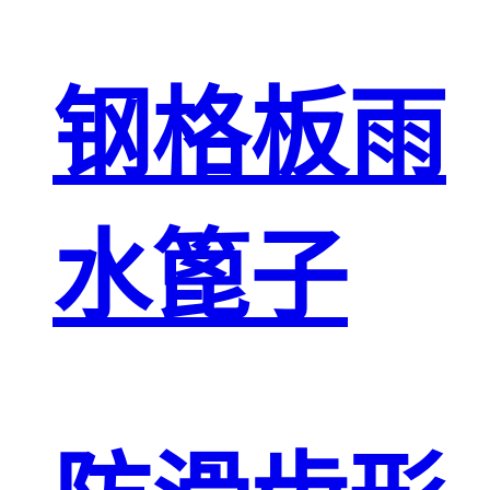
钢格板雨
水篦子