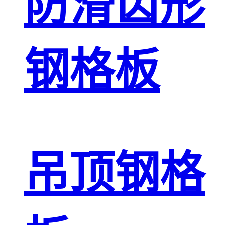
防滑齿形
钢格板
吊顶钢格