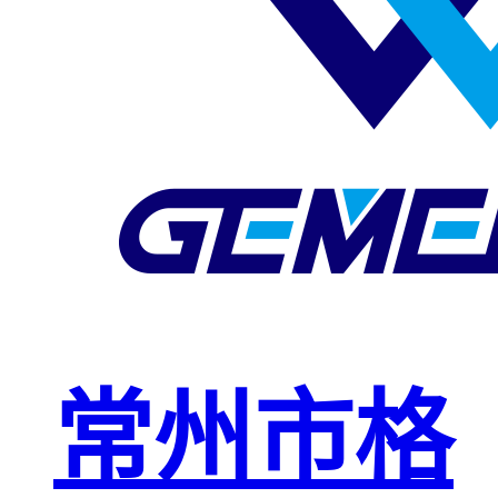
玻璃钢格栅
球接栏杆
钢格板安装
夹
复合钢格板
钢格板（钢
格栅）
钢格栅板
热镀锌钢格
常州市格
栅板
平台钢格栅
板
不锈钢格栅