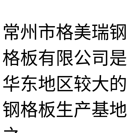
常州市格美瑞钢
格板有限公司是
不锈钢钢格
板
热镀锌钢格
华东地区较大的
板
水沟盖板
钢格板生产基地
热浸锌钢格
板
平台钢格板
楼梯踏步板