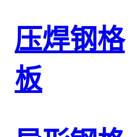
压焊钢格
板