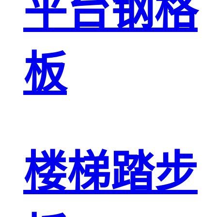
平台钢格
板
楼梯踏步