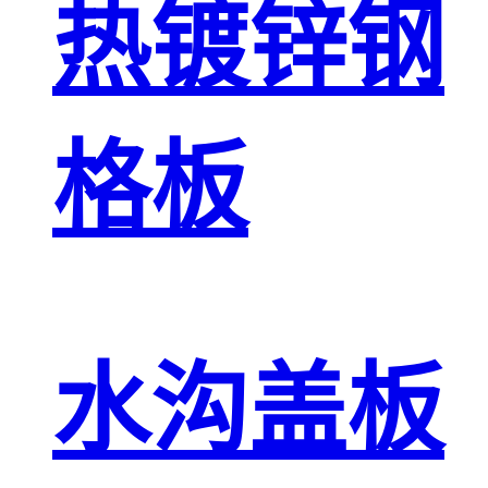
热镀锌钢
格板
水沟盖板