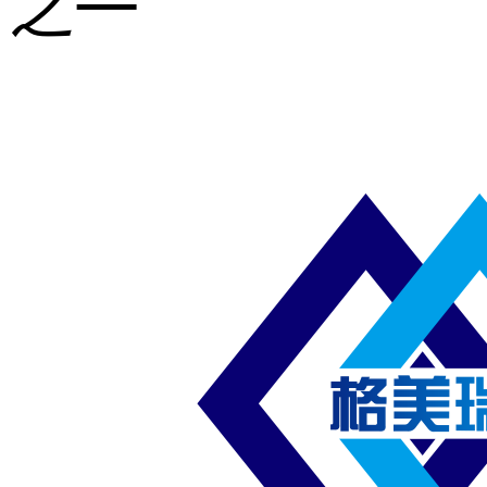
之一
重型钢格板
压焊钢格板
异形钢格板
喷漆钢格板
钢梯及楼梯
踏板
钢格板雨水
篦子
防滑齿形钢
格板
吊顶钢格板
插接钢格板