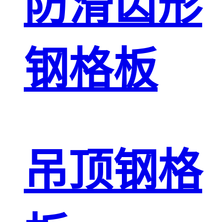
防滑齿形
钢格板
吊顶钢格