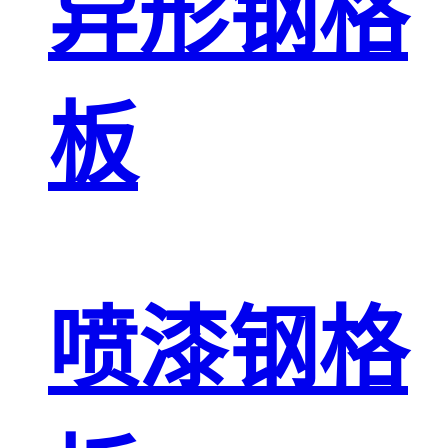
异形钢格
板
喷漆钢格