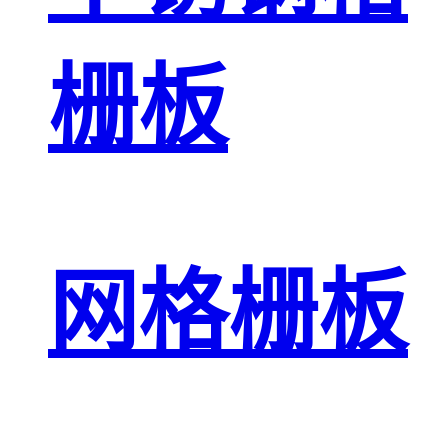
栅板
网格栅板