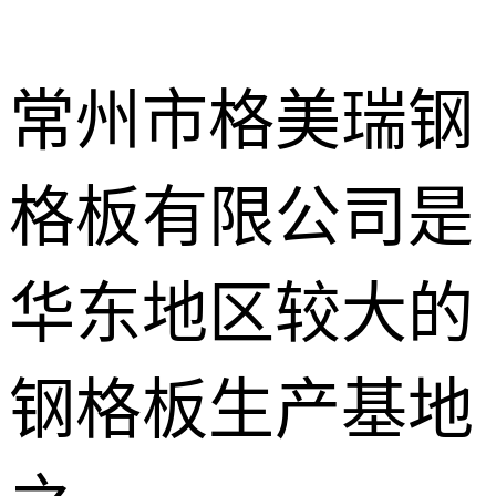
常州市格美瑞钢
格板有限公司是
不锈钢钢格
板
热镀锌钢格
华东地区较大的
板
水沟盖板
钢格板生产基地
热浸锌钢格
板
平台钢格板
楼梯踏步板