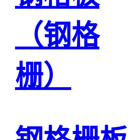
（钢格
栅）