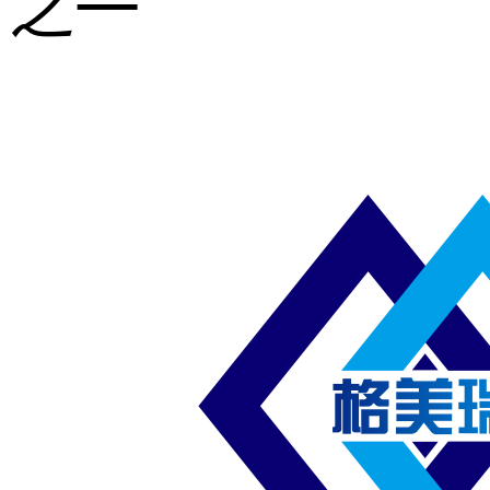
之一
重型钢格板
压焊钢格板
异形钢格板
喷漆钢格板
钢梯及楼梯
踏板
钢格板雨水
篦子
防滑齿形钢
格板
吊顶钢格板
插接钢格板