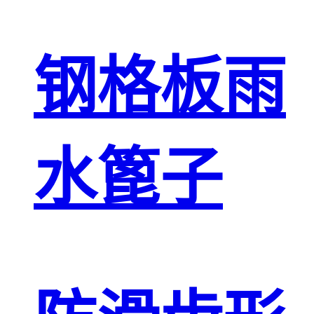
钢格板雨
水篦子