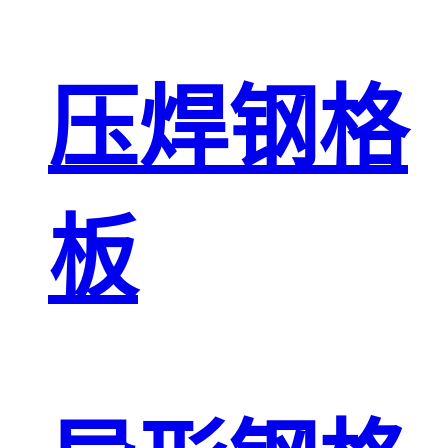
压焊钢格
板