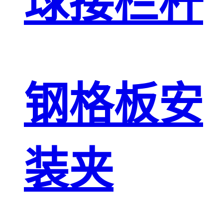
球接栏杆
钢格板安
装夹