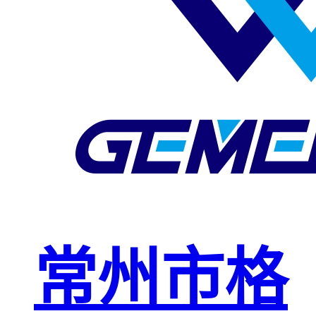
玻璃钢格栅
球接栏杆
钢格板安装
夹
复合钢格板
钢格板（钢
格栅）
钢格栅板
热镀锌钢格
常州市格
栅板
平台钢格栅
板
不锈钢格栅