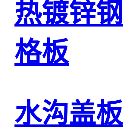
热镀锌钢
格板
水沟盖板