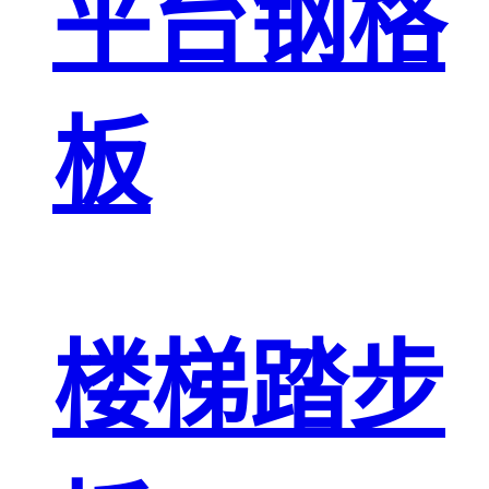
平台钢格
板
楼梯踏步