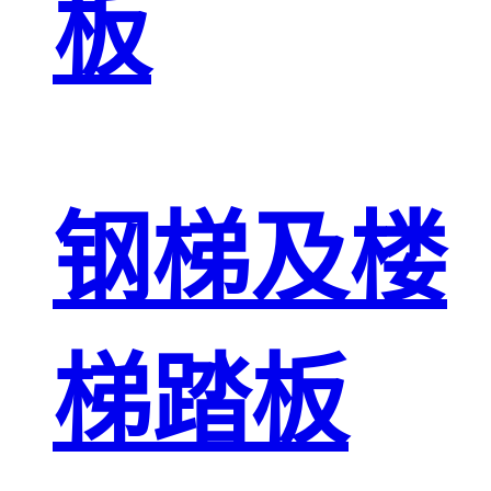
板
钢梯及楼
梯踏板