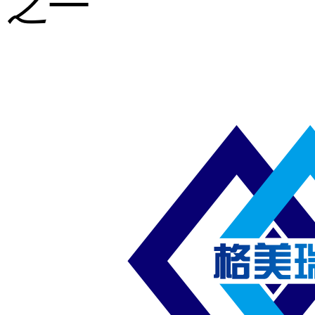
之一
重型钢格板
压焊钢格板
异形钢格板
喷漆钢格板
钢梯及楼梯
踏板
钢格板雨水
篦子
防滑齿形钢
格板
吊顶钢格板
插接钢格板