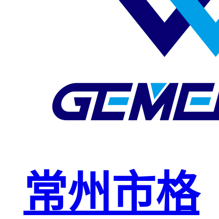
玻璃钢格栅
球接栏杆
钢格板安装
夹
复合钢格板
钢格板（钢
格栅）
钢格栅板
热镀锌钢格
常州市格
栅板
平台钢格栅
板
不锈钢格栅