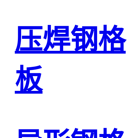
压焊钢格
板