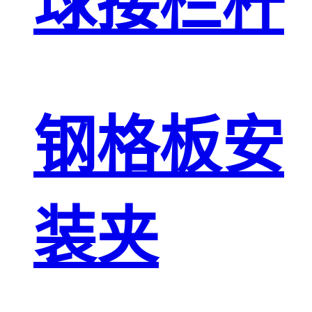
球接栏杆
钢格板安
装夹