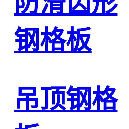
防滑齿形
钢格板
吊顶钢格