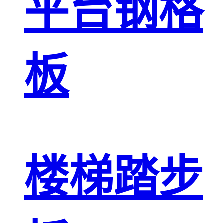
平台钢格
板
楼梯踏步