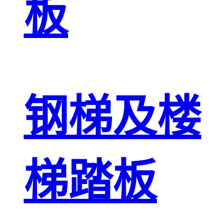
板
钢梯及楼
梯踏板