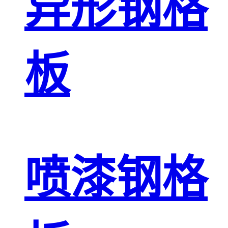
异形钢格
板
喷漆钢格