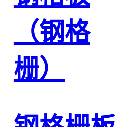
（钢格
栅）