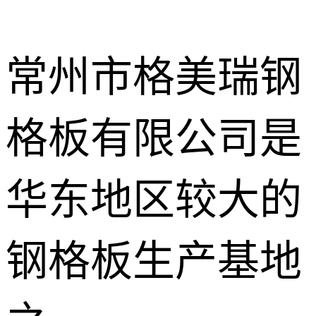
常州市格美瑞钢
格板有限公司是
不锈钢钢格
板
热镀锌钢格
华东地区较大的
板
水沟盖板
钢格板生产基地
热浸锌钢格
板
平台钢格板
楼梯踏步板