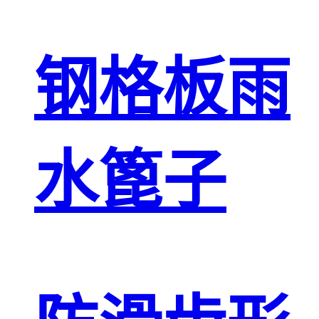
钢格板雨
水篦子