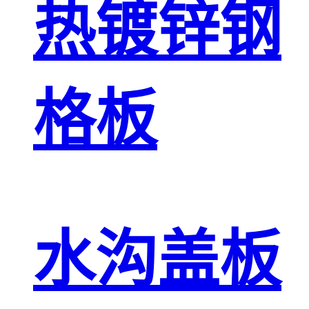
热镀锌钢
格板
水沟盖板