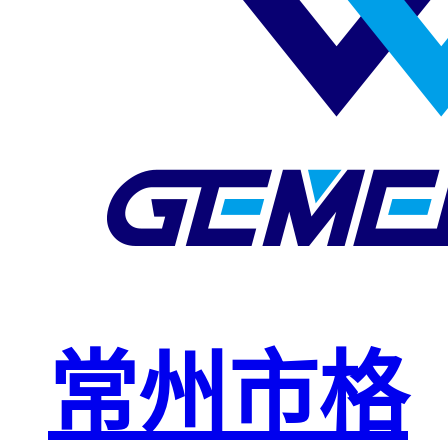
玻璃钢格栅
球接栏杆
钢格板安装
夹
复合钢格板
钢格板（钢
格栅）
钢格栅板
热镀锌钢格
常州市格
栅板
平台钢格栅
板
不锈钢格栅