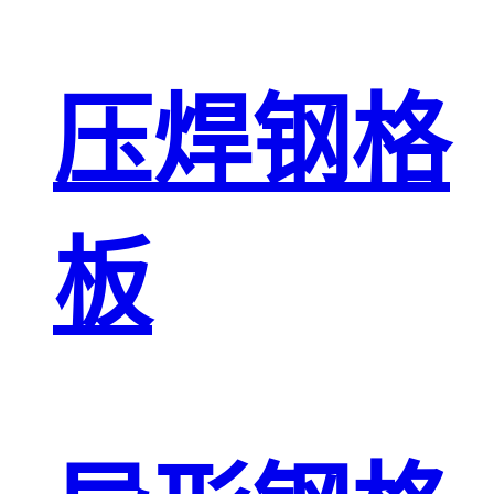
压焊钢格
板