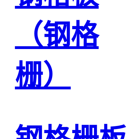
（钢格
栅）