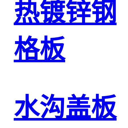
热镀锌钢
格板
水沟盖板