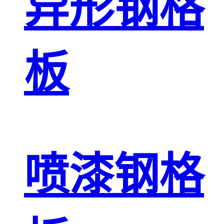
异形钢格
板
喷漆钢格