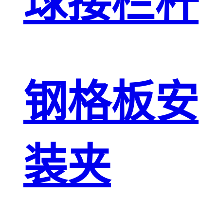
球接栏杆
钢格板安
装夹