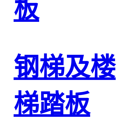
板
钢梯及楼
梯踏板