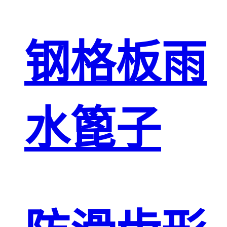
钢格板雨
水篦子