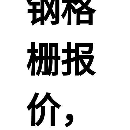
钢格
栅报
价，