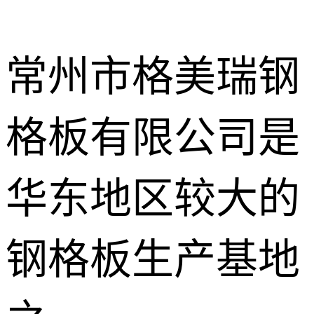
常州市格美瑞钢
格板有限公司是
不锈钢钢格
板
热镀锌钢格
华东地区较大的
板
水沟盖板
钢格板生产基地
热浸锌钢格
板
平台钢格板
楼梯踏步板