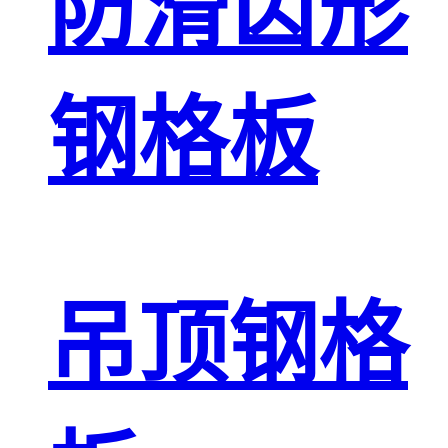
防滑齿形
钢格板
吊顶钢格