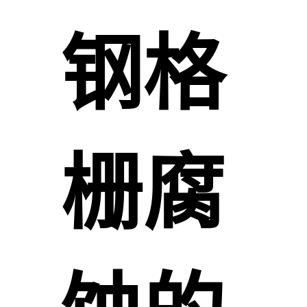
钢格
栅腐