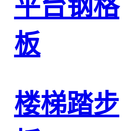
平台钢格
板
楼梯踏步