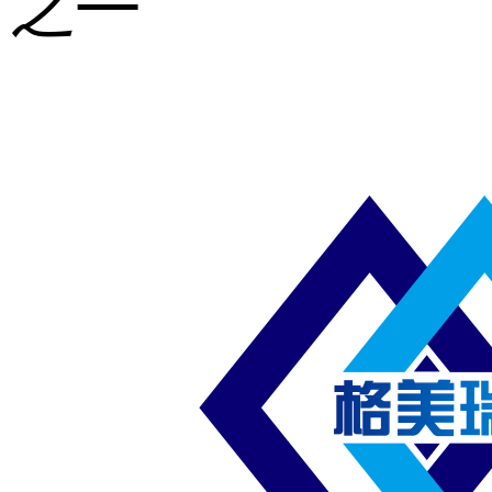
之一
重型钢格板
压焊钢格板
异形钢格板
喷漆钢格板
钢梯及楼梯
踏板
钢格板雨水
篦子
防滑齿形钢
格板
吊顶钢格板
插接钢格板