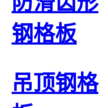
防滑齿形
钢格板
吊顶钢格