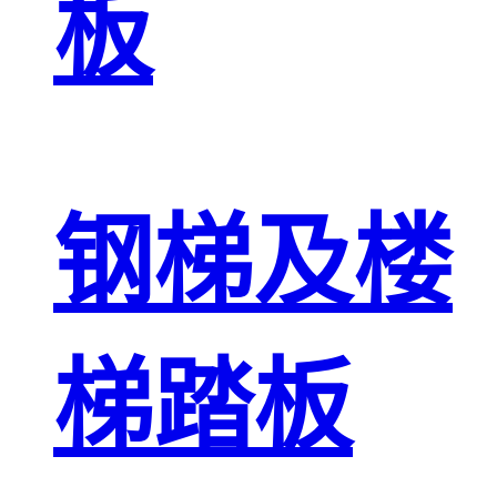
板
钢梯及楼
梯踏板