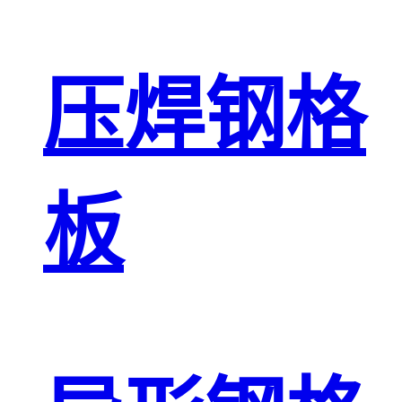
压焊钢格
板