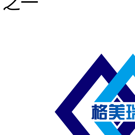
之一
重型钢格板
压焊钢格板
异形钢格板
喷漆钢格板
钢梯及楼梯
踏板
钢格板雨水
篦子
防滑齿形钢
格板
吊顶钢格板
插接钢格板