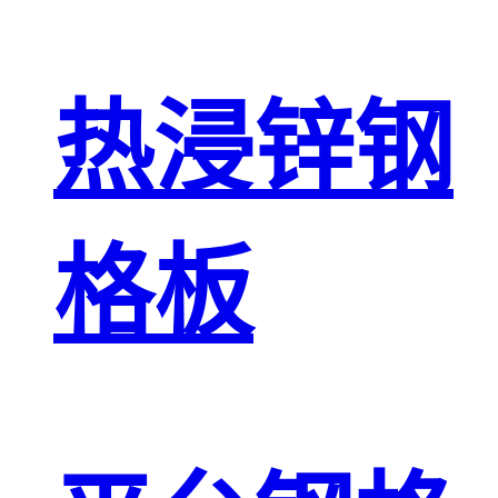
热浸锌钢
格板