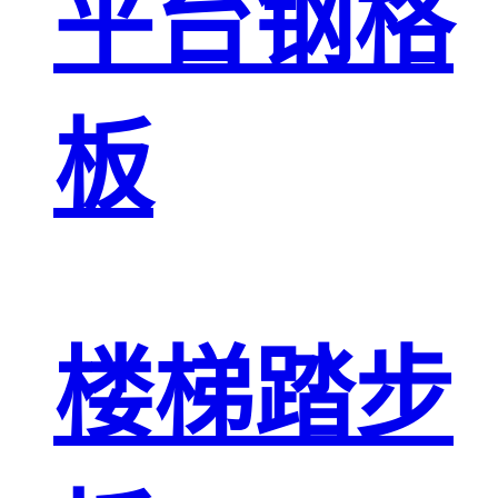
平台钢格
板
楼梯踏步