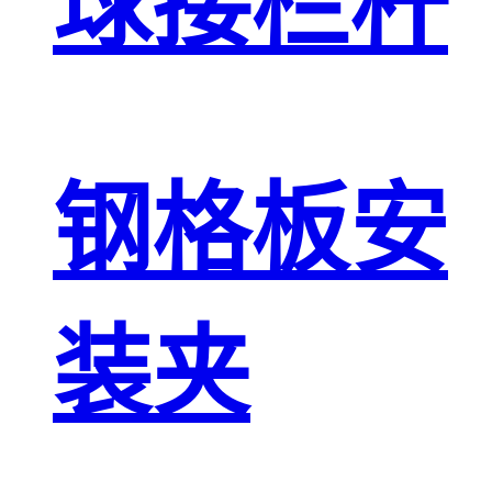
球接栏杆
钢格板安
装夹