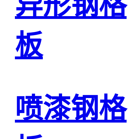
异形钢格
板
喷漆钢格