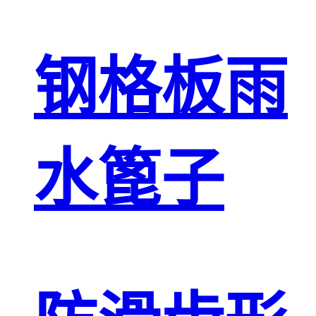
钢格板雨
水篦子