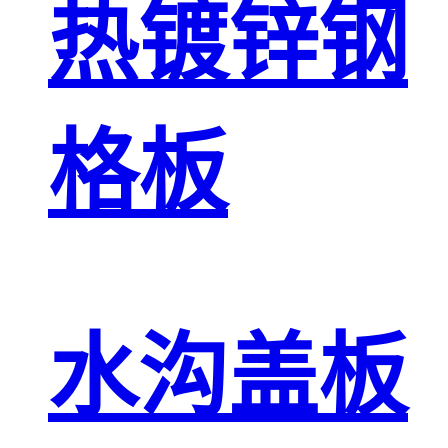
热镀锌钢
格板
水沟盖板