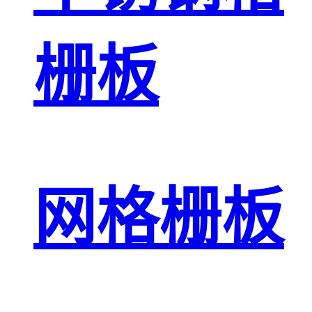
栅板
网格栅板