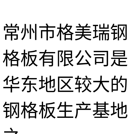
常州市格美瑞钢
格板有限公司是
不锈钢钢格
板
热镀锌钢格
华东地区较大的
板
水沟盖板
钢格板生产基地
热浸锌钢格
板
平台钢格板
楼梯踏步板