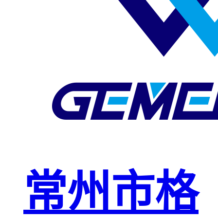
玻璃钢格栅
球接栏杆
钢格板安装
夹
复合钢格板
钢格板（钢
格栅）
钢格栅板
热镀锌钢格
常州市格
栅板
平台钢格栅
板
不锈钢格栅