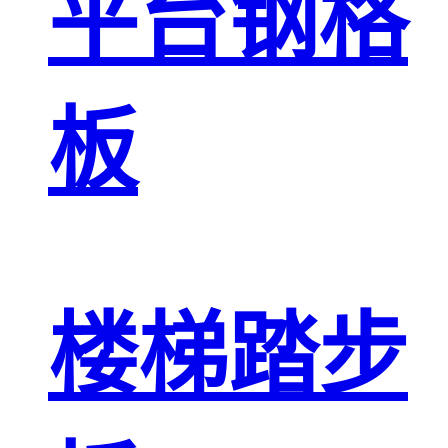
平台钢格
板
楼梯踏步