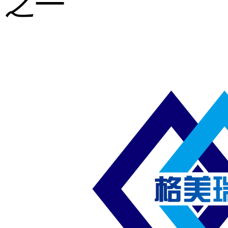
之一
重型钢格板
压焊钢格板
异形钢格板
喷漆钢格板
钢梯及楼梯
踏板
钢格板雨水
篦子
防滑齿形钢
格板
吊顶钢格板
插接钢格板