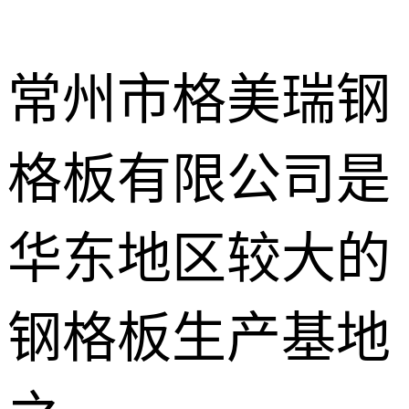
常州市格美瑞钢
格板有限公司是
不锈钢钢格
板
热镀锌钢格
华东地区较大的
板
水沟盖板
钢格板生产基地
热浸锌钢格
板
平台钢格板
楼梯踏步板