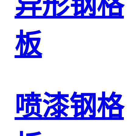
异形钢格
板
喷漆钢格