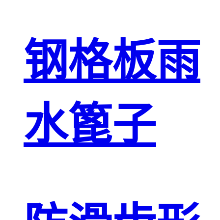
钢格板雨
水篦子