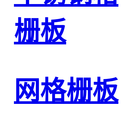
栅板
网格栅板