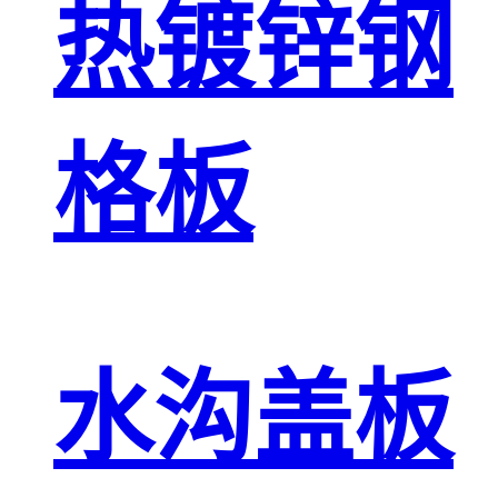
热镀锌钢
格板
水沟盖板