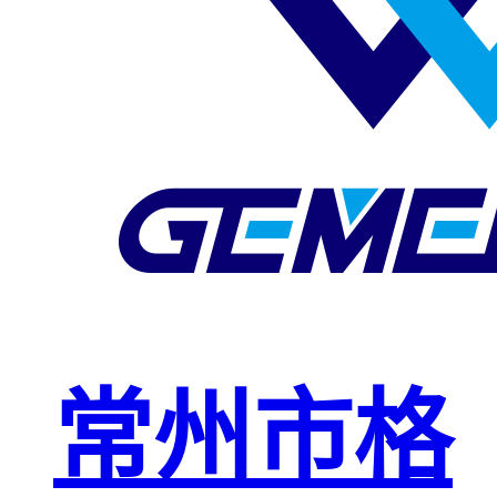
玻璃钢格栅
球接栏杆
钢格板安装
夹
复合钢格板
钢格板（钢
格栅）
钢格栅板
热镀锌钢格
常州市格
栅板
平台钢格栅
板
不锈钢格栅