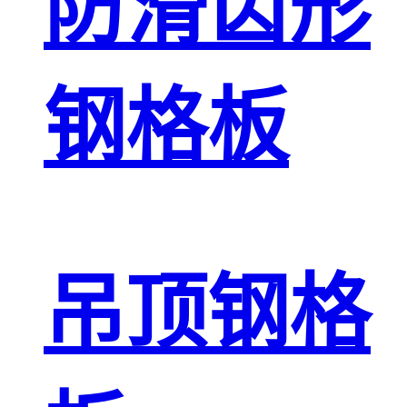
防滑齿形
钢格板
吊顶钢格