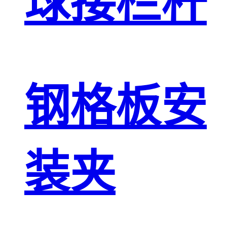
球接栏杆
钢格板安
装夹