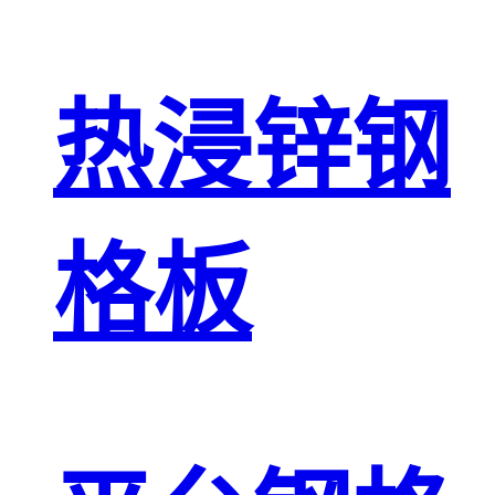
热浸锌钢
格板