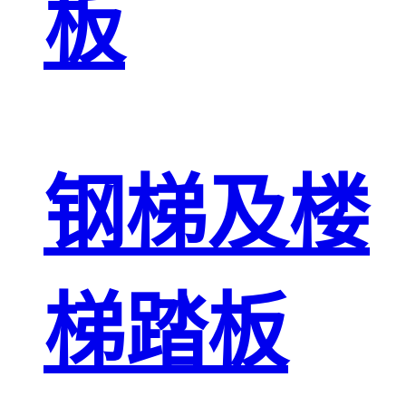
板
钢梯及楼
梯踏板