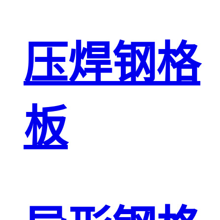
压焊钢格
板