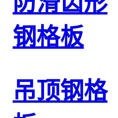
防滑齿形
钢格板
吊顶钢格