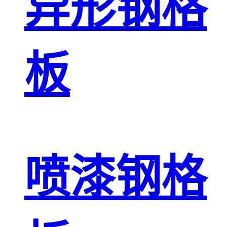
异形钢格
板
喷漆钢格