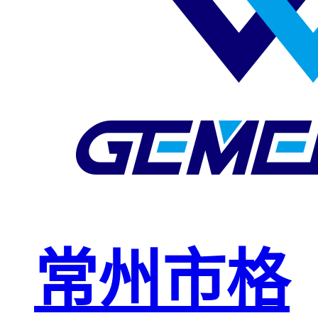
玻璃钢格栅
球接栏杆
钢格板安装
夹
复合钢格板
钢格板（钢
格栅）
钢格栅板
热镀锌钢格
常州市格
栅板
平台钢格栅
板
不锈钢格栅