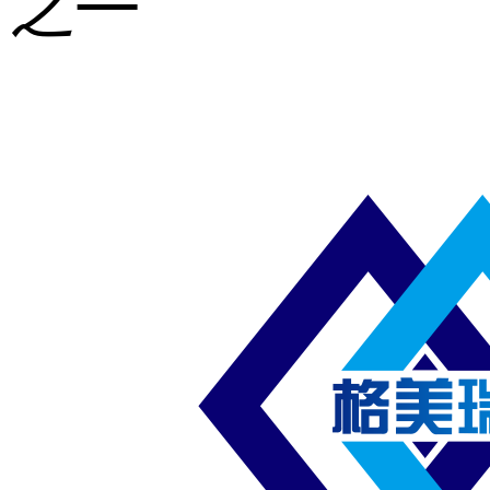
之一
重型钢格板
压焊钢格板
异形钢格板
喷漆钢格板
钢梯及楼梯
踏板
钢格板雨水
篦子
防滑齿形钢
格板
吊顶钢格板
插接钢格板