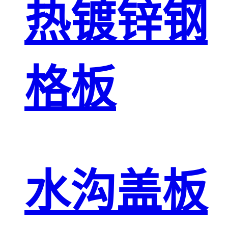
热镀锌钢
格板
水沟盖板