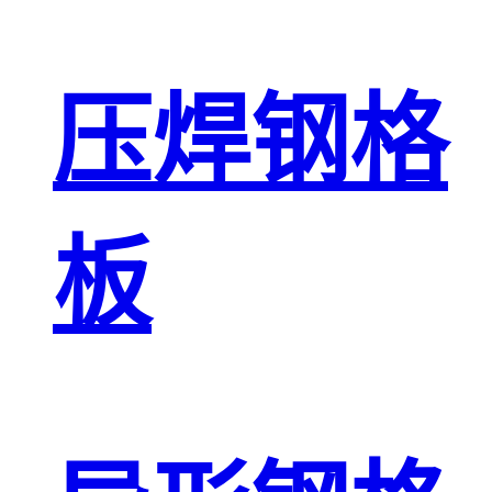
压焊钢格
板