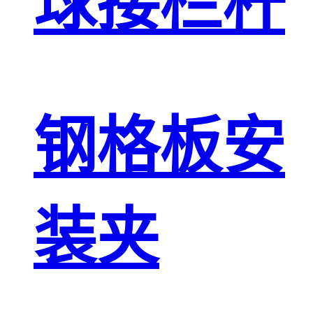
球接栏杆
钢格板安
装夹