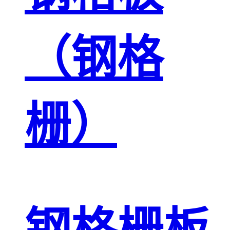
（钢格
栅）