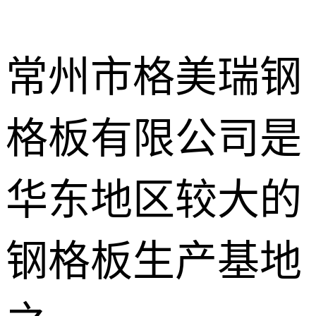
常州市格美瑞钢
格板有限公司是
不锈钢钢格
板
热镀锌钢格
华东地区较大的
板
水沟盖板
钢格板生产基地
热浸锌钢格
板
平台钢格板
楼梯踏步板