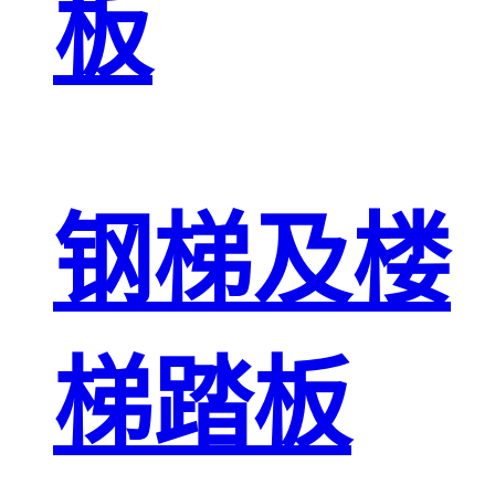
板
钢梯及楼
梯踏板