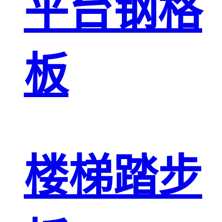
平台钢格
板
楼梯踏步