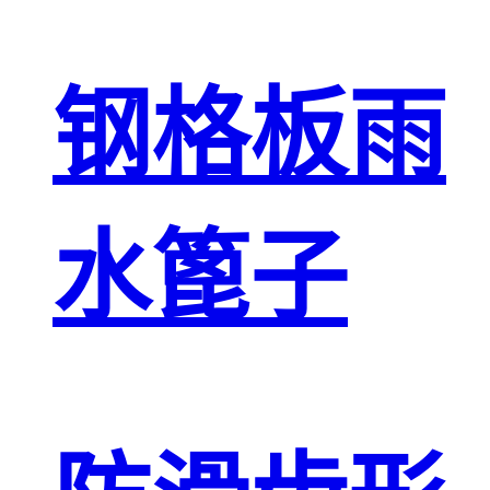
钢格板雨
水篦子