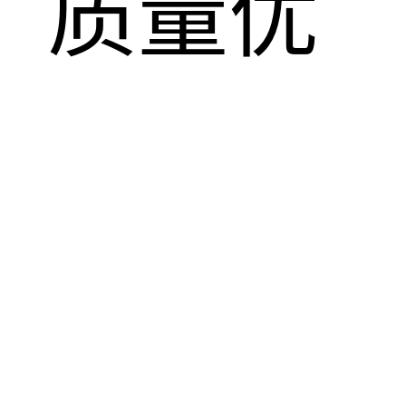
，质量优
！